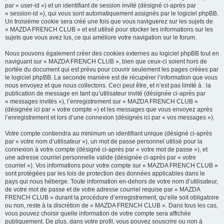
par « user-id ») et un identifiant de session invité (désigné ci-après par
« session-id »), qui vous sont automatiquement assignés par le logiciel phpBB.
Un troisième cookie sera créé une fois que vous naviguerez sur les sujets de
« MAZDA FRENCH CLUB » et est utilisé pour stocker les informations sur les
sujets que vous avez lus, ce qui améliore votre navigation sur le forum.
Nous pouvons également créer des cookies externes au logiciel phpBB tout en
naviguant sur « MAZDA FRENCH CLUB », bien que ceux-ci soient hors de
portée du document qui est prévu pour couvrir seulement les pages créées par
le logiciel phpBB. La seconde manière est de récupérer l’information que vous
nous envoyez et que nous collectons. Ceci peut être, et n’est pas limité à : la
publication de message en tant qu’utilisateur invité (désignée ci-après par
« messages invités »), l’enregistrement sur « MAZDA FRENCH CLUB »
(désignée ici par « votre compte ») et les messages que vous envoyez après
l’enregistrement et lors d’une connexion (désignés ici par « vos messages »).
Votre compte contiendra au minimum un identifiant unique (désigné ci-après
par « votre nom d’utilisateur »), un mot de passe personnel utilisé pour la
connexion à votre compte (désigné ci-après par « votre mot de passe »), et
une adresse courriel personnelle valide (désignée ci-après par « votre
courriel »). Vos informations pour votre compte sur « MAZDA FRENCH CLUB »
sont protégées par les lois de protection des données applicables dans le
pays qui nous héberge. Toute information en-dehors de votre nom d’utilisateur,
de votre mot de passe et de votre adresse courriel requise par « MAZDA
FRENCH CLUB » durant la procédure d’enregistrement, qu’elle soit obligatoire
ou non, reste à la discrétion de « MAZDA FRENCH CLUB ». Dans tous les cas,
vous pouvez choisir quelle information de votre compte sera affichée
publiquement. De plus, dans votre profil, vous pouvez souscrire ou non à