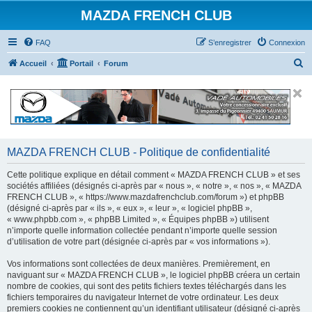
MAZDA FRENCH CLUB
FAQ
S’enregistrer
Connexion
R
Accueil
Portail
Forum
e
c
h
e
r
MAZDA FRENCH CLUB - Politique de confidentialité
c
Cette politique explique en détail comment « MAZDA FRENCH CLUB » et ses
h
sociétés affiliées (désignés ci-après par « nous », « notre », « nos », « MAZDA
FRENCH CLUB », « https://www.mazdafrenchclub.com/forum ») et phpBB
e
(désigné ci-après par « ils », « eux », « leur », « logiciel phpBB »,
r
« www.phpbb.com », « phpBB Limited », « Équipes phpBB ») utilisent
n’importe quelle information collectée pendant n’importe quelle session
d’utilisation de votre part (désignée ci-après par « vos informations »).
Vos informations sont collectées de deux manières. Premièrement, en
naviguant sur « MAZDA FRENCH CLUB », le logiciel phpBB créera un certain
nombre de cookies, qui sont des petits fichiers textes téléchargés dans les
fichiers temporaires du navigateur Internet de votre ordinateur. Les deux
premiers cookies ne contiennent qu’un identifiant utilisateur (désigné ci-après