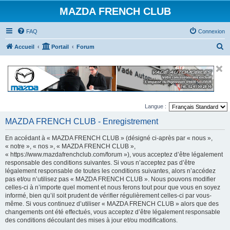
MAZDA FRENCH CLUB
FAQ
Connexion
R
Accueil
Portail
Forum
e
c
h
e
Langue :
r
MAZDA FRENCH CLUB - Enregistrement
c
h
En accédant à « MAZDA FRENCH CLUB » (désigné ci-après par « nous »,
e
« notre », « nos », « MAZDA FRENCH CLUB »,
« https://www.mazdafrenchclub.com/forum »), vous acceptez d’être légalement
r
responsable des conditions suivantes. Si vous n’acceptez pas d’être
légalement responsable de toutes les conditions suivantes, alors n’accédez
pas et/ou n’utilisez pas « MAZDA FRENCH CLUB ». Nous pouvons modifier
celles-ci à n’importe quel moment et nous ferons tout pour que vous en soyez
informé, bien qu’il soit prudent de vérifier régulièrement celles-ci par vous-
même. Si vous continuez d’utiliser « MAZDA FRENCH CLUB » alors que des
changements ont été effectués, vous acceptez d’être légalement responsable
des conditions découlant des mises à jour et/ou modifications.