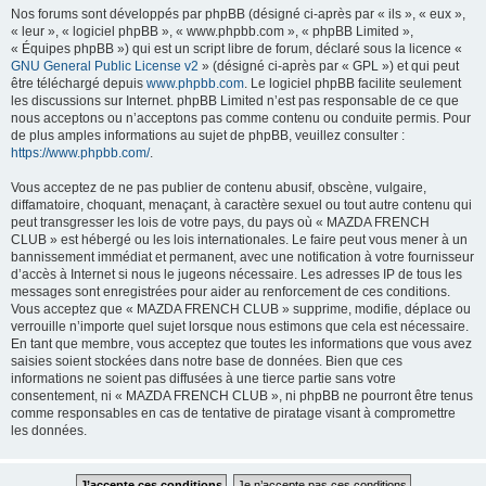
Nos forums sont développés par phpBB (désigné ci-après par « ils », « eux »,
« leur », « logiciel phpBB », « www.phpbb.com », « phpBB Limited »,
« Équipes phpBB ») qui est un script libre de forum, déclaré sous la licence «
GNU General Public License v2
» (désigné ci-après par « GPL ») et qui peut
être téléchargé depuis
www.phpbb.com
. Le logiciel phpBB facilite seulement
les discussions sur Internet. phpBB Limited n’est pas responsable de ce que
nous acceptons ou n’acceptons pas comme contenu ou conduite permis. Pour
de plus amples informations au sujet de phpBB, veuillez consulter :
https://www.phpbb.com/
.
Vous acceptez de ne pas publier de contenu abusif, obscène, vulgaire,
diffamatoire, choquant, menaçant, à caractère sexuel ou tout autre contenu qui
peut transgresser les lois de votre pays, du pays où « MAZDA FRENCH
CLUB » est hébergé ou les lois internationales. Le faire peut vous mener à un
bannissement immédiat et permanent, avec une notification à votre fournisseur
d’accès à Internet si nous le jugeons nécessaire. Les adresses IP de tous les
messages sont enregistrées pour aider au renforcement de ces conditions.
Vous acceptez que « MAZDA FRENCH CLUB » supprime, modifie, déplace ou
verrouille n’importe quel sujet lorsque nous estimons que cela est nécessaire.
En tant que membre, vous acceptez que toutes les informations que vous avez
saisies soient stockées dans notre base de données. Bien que ces
informations ne soient pas diffusées à une tierce partie sans votre
consentement, ni « MAZDA FRENCH CLUB », ni phpBB ne pourront être tenus
comme responsables en cas de tentative de piratage visant à compromettre
les données.