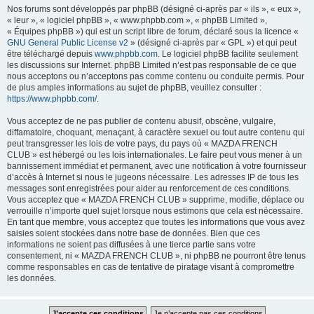
Nos forums sont développés par phpBB (désigné ci-après par « ils », « eux »,
« leur », « logiciel phpBB », « www.phpbb.com », « phpBB Limited »,
« Équipes phpBB ») qui est un script libre de forum, déclaré sous la licence «
GNU General Public License v2
» (désigné ci-après par « GPL ») et qui peut
être téléchargé depuis
www.phpbb.com
. Le logiciel phpBB facilite seulement
les discussions sur Internet. phpBB Limited n’est pas responsable de ce que
nous acceptons ou n’acceptons pas comme contenu ou conduite permis. Pour
de plus amples informations au sujet de phpBB, veuillez consulter :
https://www.phpbb.com/
.
Vous acceptez de ne pas publier de contenu abusif, obscène, vulgaire,
diffamatoire, choquant, menaçant, à caractère sexuel ou tout autre contenu qui
peut transgresser les lois de votre pays, du pays où « MAZDA FRENCH
CLUB » est hébergé ou les lois internationales. Le faire peut vous mener à un
bannissement immédiat et permanent, avec une notification à votre fournisseur
d’accès à Internet si nous le jugeons nécessaire. Les adresses IP de tous les
messages sont enregistrées pour aider au renforcement de ces conditions.
Vous acceptez que « MAZDA FRENCH CLUB » supprime, modifie, déplace ou
verrouille n’importe quel sujet lorsque nous estimons que cela est nécessaire.
En tant que membre, vous acceptez que toutes les informations que vous avez
saisies soient stockées dans notre base de données. Bien que ces
informations ne soient pas diffusées à une tierce partie sans votre
consentement, ni « MAZDA FRENCH CLUB », ni phpBB ne pourront être tenus
comme responsables en cas de tentative de piratage visant à compromettre
les données.