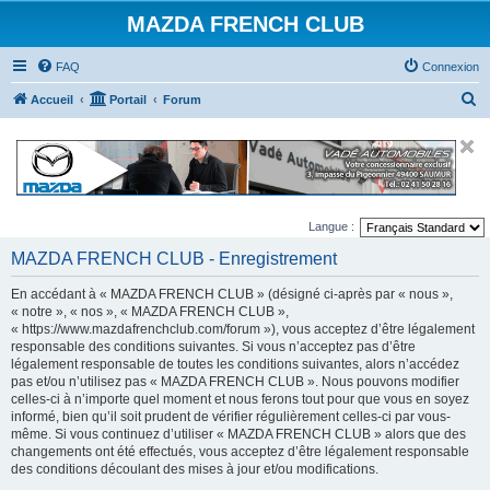
MAZDA FRENCH CLUB
FAQ
Connexion
R
Accueil
Portail
Forum
e
c
h
e
Langue :
r
MAZDA FRENCH CLUB - Enregistrement
c
h
En accédant à « MAZDA FRENCH CLUB » (désigné ci-après par « nous »,
e
« notre », « nos », « MAZDA FRENCH CLUB »,
« https://www.mazdafrenchclub.com/forum »), vous acceptez d’être légalement
r
responsable des conditions suivantes. Si vous n’acceptez pas d’être
légalement responsable de toutes les conditions suivantes, alors n’accédez
pas et/ou n’utilisez pas « MAZDA FRENCH CLUB ». Nous pouvons modifier
celles-ci à n’importe quel moment et nous ferons tout pour que vous en soyez
informé, bien qu’il soit prudent de vérifier régulièrement celles-ci par vous-
même. Si vous continuez d’utiliser « MAZDA FRENCH CLUB » alors que des
changements ont été effectués, vous acceptez d’être légalement responsable
des conditions découlant des mises à jour et/ou modifications.