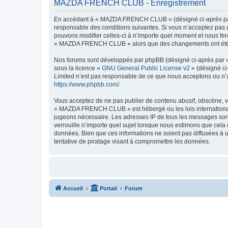
MAZDA FRENCH CLUB - Enregistrement
En accédant à « MAZDA FRENCH CLUB » (désigné ci-après par 
responsable des conditions suivantes. Si vous n’acceptez pas
pouvons modifier celles-ci à n’importe quel moment et nous fero
« MAZDA FRENCH CLUB » alors que des changements ont été eff
Nos forums sont développés par phpBB (désigné ci-après par « i
sous la licence «
GNU General Public License v2
» (désigné ci
Limited n’est pas responsable de ce que nous acceptons ou n’
https://www.phpbb.com/
.
Vous acceptez de ne pas publier de contenu abusif, obscène, vu
« MAZDA FRENCH CLUB » est hébergé ou les lois internationales
jugeons nécessaire. Les adresses IP de tous les messages so
verrouille n’importe quel sujet lorsque nous estimons que cela
données. Bien que ces informations ne soient pas diffusées 
tentative de piratage visant à compromettre les données.
Accueil
Portail
Forum