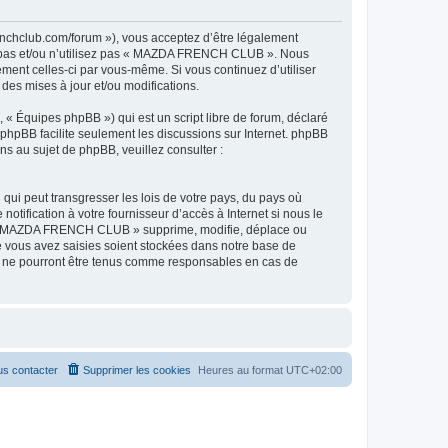
hclub.com/forum »), vous acceptez d’être légalement
ez pas et/ou n’utilisez pas « MAZDA FRENCH CLUB ». Nous
ement celles-ci par vous-même. Si vous continuez d’utiliser
s mises à jour et/ou modifications.
 « Équipes phpBB ») qui est un script libre de forum, déclaré
l phpBB facilite seulement les discussions sur Internet. phpBB
 au sujet de phpBB, veuillez consulter :
qui peut transgresser les lois de votre pays, du pays où
ification à votre fournisseur d’accès à Internet si nous le
ue « MAZDA FRENCH CLUB » supprime, modifie, déplace ou
e vous avez saisies soient stockées dans notre base de
B ne pourront être tenus comme responsables en cas de
s contacter
Supprimer les cookies
Heures au format
UTC+02:00