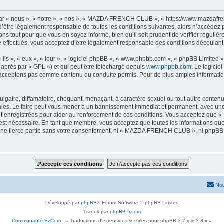
« nous », « notre », « nos », « MAZDA FRENCH CLUB », « https://www.mazdafrenc
 d’être légalement responsable de toutes les conditions suivantes, alors n’accéd
ns tout pour que vous en soyez informé, bien qu’il soit prudent de vérifier régulièr
ectués, vous acceptez d’être légalement responsable des conditions découlant de
ls », « eux », « leur », « logiciel phpBB », « www.phpbb.com », « phpBB Limited »,
-après par « GPL ») et qui peut être téléchargé depuis
www.phpbb.com
. Le logicie
acceptons pas comme contenu ou conduite permis. Pour de plus amples informations
lgaire, diffamatoire, choquant, menaçant, à caractère sexuel ou tout autre contenu 
. Le faire peut vous mener à un bannissement immédiat et permanent, avec une not
nt enregistrées pour aider au renforcement de ces conditions. Vous acceptez q
 est nécessaire. En tant que membre, vous acceptez que toutes les informations qu
à une tierce partie sans votre consentement, ni « MAZDA FRENCH CLUB », ni phpB
Nou
Développé par
phpBB
® Forum Software © phpBB Limited
Traduit par
phpBB-fr.com
Communauté EzCom
: « Traductions d'extensions & styles pour phpBB 3.2.x & 3.3.x »