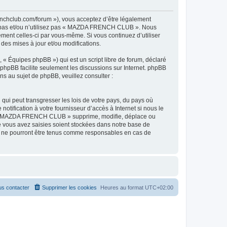
hclub.com/forum »), vous acceptez d’être légalement
ez pas et/ou n’utilisez pas « MAZDA FRENCH CLUB ». Nous
ement celles-ci par vous-même. Si vous continuez d’utiliser
s mises à jour et/ou modifications.
 « Équipes phpBB ») qui est un script libre de forum, déclaré
l phpBB facilite seulement les discussions sur Internet. phpBB
 au sujet de phpBB, veuillez consulter :
qui peut transgresser les lois de votre pays, du pays où
ification à votre fournisseur d’accès à Internet si nous le
ue « MAZDA FRENCH CLUB » supprime, modifie, déplace ou
e vous avez saisies soient stockées dans notre base de
B ne pourront être tenus comme responsables en cas de
s contacter
Supprimer les cookies
Heures au format
UTC+02:00