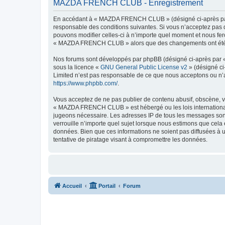
MAZDA FRENCH CLUB - Enregistrement
En accédant à « MAZDA FRENCH CLUB » (désigné ci-après par 
responsable des conditions suivantes. Si vous n’acceptez pas
pouvons modifier celles-ci à n’importe quel moment et nous fero
« MAZDA FRENCH CLUB » alors que des changements ont été eff
Nos forums sont développés par phpBB (désigné ci-après par « i
sous la licence «
GNU General Public License v2
» (désigné ci
Limited n’est pas responsable de ce que nous acceptons ou n’
https://www.phpbb.com/
.
Vous acceptez de ne pas publier de contenu abusif, obscène, vu
« MAZDA FRENCH CLUB » est hébergé ou les lois internationales
jugeons nécessaire. Les adresses IP de tous les messages so
verrouille n’importe quel sujet lorsque nous estimons que cela
données. Bien que ces informations ne soient pas diffusées 
tentative de piratage visant à compromettre les données.
Accueil
Portail
Forum