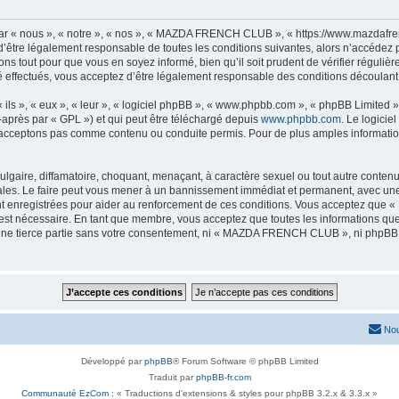
« nous », « notre », « nos », « MAZDA FRENCH CLUB », « https://www.mazdafrenc
 d’être légalement responsable de toutes les conditions suivantes, alors n’accéd
ns tout pour que vous en soyez informé, bien qu’il soit prudent de vérifier régulièr
ectués, vous acceptez d’être légalement responsable des conditions découlant de
ls », « eux », « leur », « logiciel phpBB », « www.phpbb.com », « phpBB Limited »,
-après par « GPL ») et qui peut être téléchargé depuis
www.phpbb.com
. Le logicie
acceptons pas comme contenu ou conduite permis. Pour de plus amples informations
lgaire, diffamatoire, choquant, menaçant, à caractère sexuel ou tout autre contenu 
. Le faire peut vous mener à un bannissement immédiat et permanent, avec une not
nt enregistrées pour aider au renforcement de ces conditions. Vous acceptez q
 est nécessaire. En tant que membre, vous acceptez que toutes les informations qu
à une tierce partie sans votre consentement, ni « MAZDA FRENCH CLUB », ni phpB
Nou
Développé par
phpBB
® Forum Software © phpBB Limited
Traduit par
phpBB-fr.com
Communauté EzCom
: « Traductions d'extensions & styles pour phpBB 3.2.x & 3.3.x »