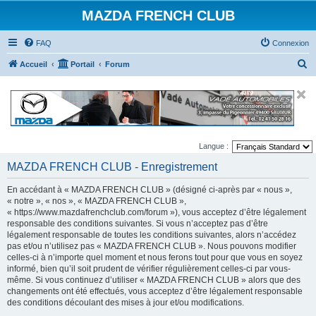
MAZDA FRENCH CLUB
FAQ
Connexion
R
Accueil
Portail
Forum
e
c
h
e
Langue :
r
MAZDA FRENCH CLUB - Enregistrement
c
h
En accédant à « MAZDA FRENCH CLUB » (désigné ci-après par « nous »,
e
« notre », « nos », « MAZDA FRENCH CLUB »,
« https://www.mazdafrenchclub.com/forum »), vous acceptez d’être légalement
r
responsable des conditions suivantes. Si vous n’acceptez pas d’être
légalement responsable de toutes les conditions suivantes, alors n’accédez
pas et/ou n’utilisez pas « MAZDA FRENCH CLUB ». Nous pouvons modifier
celles-ci à n’importe quel moment et nous ferons tout pour que vous en soyez
informé, bien qu’il soit prudent de vérifier régulièrement celles-ci par vous-
même. Si vous continuez d’utiliser « MAZDA FRENCH CLUB » alors que des
changements ont été effectués, vous acceptez d’être légalement responsable
des conditions découlant des mises à jour et/ou modifications.