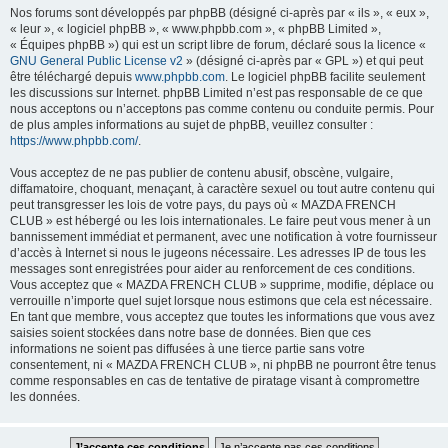
Nos forums sont développés par phpBB (désigné ci-après par « ils », « eux »,
« leur », « logiciel phpBB », « www.phpbb.com », « phpBB Limited »,
« Équipes phpBB ») qui est un script libre de forum, déclaré sous la licence «
GNU General Public License v2
» (désigné ci-après par « GPL ») et qui peut
être téléchargé depuis
www.phpbb.com
. Le logiciel phpBB facilite seulement
les discussions sur Internet. phpBB Limited n’est pas responsable de ce que
nous acceptons ou n’acceptons pas comme contenu ou conduite permis. Pour
de plus amples informations au sujet de phpBB, veuillez consulter :
https://www.phpbb.com/
.
Vous acceptez de ne pas publier de contenu abusif, obscène, vulgaire,
diffamatoire, choquant, menaçant, à caractère sexuel ou tout autre contenu qui
peut transgresser les lois de votre pays, du pays où « MAZDA FRENCH
CLUB » est hébergé ou les lois internationales. Le faire peut vous mener à un
bannissement immédiat et permanent, avec une notification à votre fournisseur
d’accès à Internet si nous le jugeons nécessaire. Les adresses IP de tous les
messages sont enregistrées pour aider au renforcement de ces conditions.
Vous acceptez que « MAZDA FRENCH CLUB » supprime, modifie, déplace ou
verrouille n’importe quel sujet lorsque nous estimons que cela est nécessaire.
En tant que membre, vous acceptez que toutes les informations que vous avez
saisies soient stockées dans notre base de données. Bien que ces
informations ne soient pas diffusées à une tierce partie sans votre
consentement, ni « MAZDA FRENCH CLUB », ni phpBB ne pourront être tenus
comme responsables en cas de tentative de piratage visant à compromettre
les données.