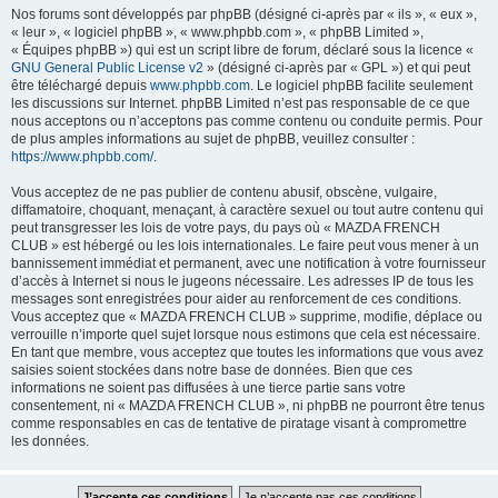
Nos forums sont développés par phpBB (désigné ci-après par « ils », « eux »,
« leur », « logiciel phpBB », « www.phpbb.com », « phpBB Limited »,
« Équipes phpBB ») qui est un script libre de forum, déclaré sous la licence «
GNU General Public License v2
» (désigné ci-après par « GPL ») et qui peut
être téléchargé depuis
www.phpbb.com
. Le logiciel phpBB facilite seulement
les discussions sur Internet. phpBB Limited n’est pas responsable de ce que
nous acceptons ou n’acceptons pas comme contenu ou conduite permis. Pour
de plus amples informations au sujet de phpBB, veuillez consulter :
https://www.phpbb.com/
.
Vous acceptez de ne pas publier de contenu abusif, obscène, vulgaire,
diffamatoire, choquant, menaçant, à caractère sexuel ou tout autre contenu qui
peut transgresser les lois de votre pays, du pays où « MAZDA FRENCH
CLUB » est hébergé ou les lois internationales. Le faire peut vous mener à un
bannissement immédiat et permanent, avec une notification à votre fournisseur
d’accès à Internet si nous le jugeons nécessaire. Les adresses IP de tous les
messages sont enregistrées pour aider au renforcement de ces conditions.
Vous acceptez que « MAZDA FRENCH CLUB » supprime, modifie, déplace ou
verrouille n’importe quel sujet lorsque nous estimons que cela est nécessaire.
En tant que membre, vous acceptez que toutes les informations que vous avez
saisies soient stockées dans notre base de données. Bien que ces
informations ne soient pas diffusées à une tierce partie sans votre
consentement, ni « MAZDA FRENCH CLUB », ni phpBB ne pourront être tenus
comme responsables en cas de tentative de piratage visant à compromettre
les données.