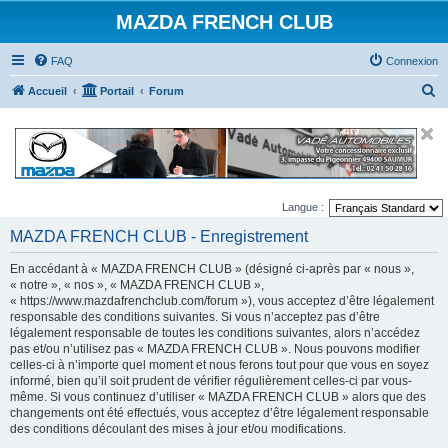
MAZDA FRENCH CLUB
FAQ
Connexion
R
Accueil
Portail
Forum
e
c
h
e
Langue :
r
MAZDA FRENCH CLUB - Enregistrement
c
h
En accédant à « MAZDA FRENCH CLUB » (désigné ci-après par « nous »,
e
« notre », « nos », « MAZDA FRENCH CLUB »,
« https://www.mazdafrenchclub.com/forum »), vous acceptez d’être légalement
r
responsable des conditions suivantes. Si vous n’acceptez pas d’être
légalement responsable de toutes les conditions suivantes, alors n’accédez
pas et/ou n’utilisez pas « MAZDA FRENCH CLUB ». Nous pouvons modifier
celles-ci à n’importe quel moment et nous ferons tout pour que vous en soyez
informé, bien qu’il soit prudent de vérifier régulièrement celles-ci par vous-
même. Si vous continuez d’utiliser « MAZDA FRENCH CLUB » alors que des
changements ont été effectués, vous acceptez d’être légalement responsable
des conditions découlant des mises à jour et/ou modifications.