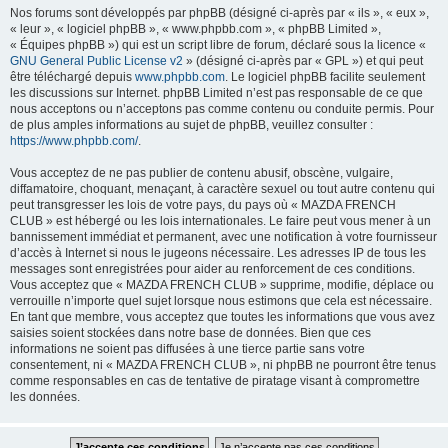
Nos forums sont développés par phpBB (désigné ci-après par « ils », « eux »,
« leur », « logiciel phpBB », « www.phpbb.com », « phpBB Limited »,
« Équipes phpBB ») qui est un script libre de forum, déclaré sous la licence «
GNU General Public License v2
» (désigné ci-après par « GPL ») et qui peut
être téléchargé depuis
www.phpbb.com
. Le logiciel phpBB facilite seulement
les discussions sur Internet. phpBB Limited n’est pas responsable de ce que
nous acceptons ou n’acceptons pas comme contenu ou conduite permis. Pour
de plus amples informations au sujet de phpBB, veuillez consulter :
https://www.phpbb.com/
.
Vous acceptez de ne pas publier de contenu abusif, obscène, vulgaire,
diffamatoire, choquant, menaçant, à caractère sexuel ou tout autre contenu qui
peut transgresser les lois de votre pays, du pays où « MAZDA FRENCH
CLUB » est hébergé ou les lois internationales. Le faire peut vous mener à un
bannissement immédiat et permanent, avec une notification à votre fournisseur
d’accès à Internet si nous le jugeons nécessaire. Les adresses IP de tous les
messages sont enregistrées pour aider au renforcement de ces conditions.
Vous acceptez que « MAZDA FRENCH CLUB » supprime, modifie, déplace ou
verrouille n’importe quel sujet lorsque nous estimons que cela est nécessaire.
En tant que membre, vous acceptez que toutes les informations que vous avez
saisies soient stockées dans notre base de données. Bien que ces
informations ne soient pas diffusées à une tierce partie sans votre
consentement, ni « MAZDA FRENCH CLUB », ni phpBB ne pourront être tenus
comme responsables en cas de tentative de piratage visant à compromettre
les données.