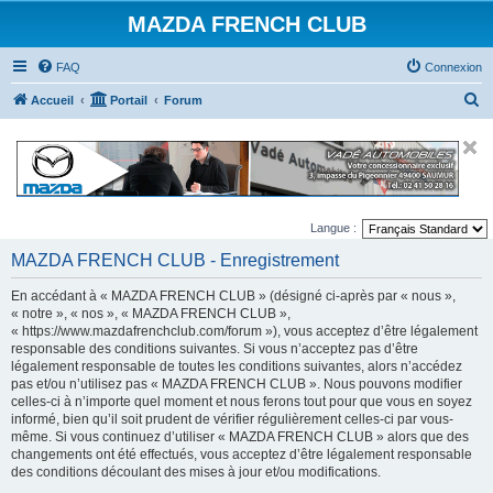
MAZDA FRENCH CLUB
FAQ
Connexion
R
Accueil
Portail
Forum
e
c
h
e
Langue :
r
MAZDA FRENCH CLUB - Enregistrement
c
h
En accédant à « MAZDA FRENCH CLUB » (désigné ci-après par « nous »,
e
« notre », « nos », « MAZDA FRENCH CLUB »,
« https://www.mazdafrenchclub.com/forum »), vous acceptez d’être légalement
r
responsable des conditions suivantes. Si vous n’acceptez pas d’être
légalement responsable de toutes les conditions suivantes, alors n’accédez
pas et/ou n’utilisez pas « MAZDA FRENCH CLUB ». Nous pouvons modifier
celles-ci à n’importe quel moment et nous ferons tout pour que vous en soyez
informé, bien qu’il soit prudent de vérifier régulièrement celles-ci par vous-
même. Si vous continuez d’utiliser « MAZDA FRENCH CLUB » alors que des
changements ont été effectués, vous acceptez d’être légalement responsable
des conditions découlant des mises à jour et/ou modifications.