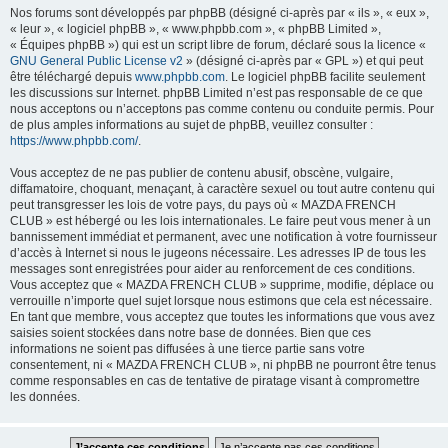
Nos forums sont développés par phpBB (désigné ci-après par « ils », « eux »,
« leur », « logiciel phpBB », « www.phpbb.com », « phpBB Limited »,
« Équipes phpBB ») qui est un script libre de forum, déclaré sous la licence «
GNU General Public License v2
» (désigné ci-après par « GPL ») et qui peut
être téléchargé depuis
www.phpbb.com
. Le logiciel phpBB facilite seulement
les discussions sur Internet. phpBB Limited n’est pas responsable de ce que
nous acceptons ou n’acceptons pas comme contenu ou conduite permis. Pour
de plus amples informations au sujet de phpBB, veuillez consulter :
https://www.phpbb.com/
.
Vous acceptez de ne pas publier de contenu abusif, obscène, vulgaire,
diffamatoire, choquant, menaçant, à caractère sexuel ou tout autre contenu qui
peut transgresser les lois de votre pays, du pays où « MAZDA FRENCH
CLUB » est hébergé ou les lois internationales. Le faire peut vous mener à un
bannissement immédiat et permanent, avec une notification à votre fournisseur
d’accès à Internet si nous le jugeons nécessaire. Les adresses IP de tous les
messages sont enregistrées pour aider au renforcement de ces conditions.
Vous acceptez que « MAZDA FRENCH CLUB » supprime, modifie, déplace ou
verrouille n’importe quel sujet lorsque nous estimons que cela est nécessaire.
En tant que membre, vous acceptez que toutes les informations que vous avez
saisies soient stockées dans notre base de données. Bien que ces
informations ne soient pas diffusées à une tierce partie sans votre
consentement, ni « MAZDA FRENCH CLUB », ni phpBB ne pourront être tenus
comme responsables en cas de tentative de piratage visant à compromettre
les données.