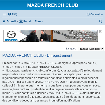
MAZDA FRENCH CLUB
FAQ
Connexion
R
Accueil
Portail
Forum
e
c
h
e
Langue :
r
MAZDA FRENCH CLUB - Enregistrement
c
h
En accédant à « MAZDA FRENCH CLUB » (désigné ci-après par « nous »,
e
« notre », « nos », « MAZDA FRENCH CLUB »,
« https://www.mazdafrenchclub.com/forum »), vous acceptez d’être légalement
r
responsable des conditions suivantes. Si vous n’acceptez pas d’être
légalement responsable de toutes les conditions suivantes, alors n’accédez
pas et/ou n’utilisez pas « MAZDA FRENCH CLUB ». Nous pouvons modifier
celles-ci à n’importe quel moment et nous ferons tout pour que vous en soyez
informé, bien qu’il soit prudent de vérifier régulièrement celles-ci par vous-
même. Si vous continuez d’utiliser « MAZDA FRENCH CLUB » alors que des
changements ont été effectués, vous acceptez d’être légalement responsable
des conditions découlant des mises à jour et/ou modifications.