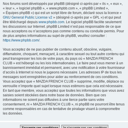
Nos forums sont développés par phpBB (désigné ci-après par « ils », « eux »,
« leur », « logiciel phpBB », « www.phpbb.com », « phpBB Limited »,
« Équipes phpBB ») qui est un script libre de forum, déclaré sous la licence «
GNU General Public License v2
» (désigné ci-après par « GPL ») et qui peut
être téléchargé depuis
www.phpbb.com
. Le logiciel phpBB facilite seulement
les discussions sur Internet. phpBB Limited n’est pas responsable de ce que
nous acceptons ou n’acceptons pas comme contenu ou conduite permis. Pour
de plus amples informations au sujet de phpBB, veuillez consulter :
https://www.phpbb.com/
.
Vous acceptez de ne pas publier de contenu abusif, obscène, vulgaire,
diffamatoire, choquant, menaçant, à caractère sexuel ou tout autre contenu qui
peut transgresser les lois de votre pays, du pays où « MAZDA FRENCH
CLUB » est hébergé ou les lois internationales. Le faire peut vous mener à un
bannissement immédiat et permanent, avec une notification à votre fournisseur
d’accès à Internet si nous le jugeons nécessaire. Les adresses IP de tous les
messages sont enregistrées pour aider au renforcement de ces conditions.
Vous acceptez que « MAZDA FRENCH CLUB » supprime, modifie, déplace ou
verrouille n’importe quel sujet lorsque nous estimons que cela est nécessaire.
En tant que membre, vous acceptez que toutes les informations que vous avez
saisies soient stockées dans notre base de données. Bien que ces
informations ne soient pas diffusées à une tierce partie sans votre
consentement, ni « MAZDA FRENCH CLUB », ni phpBB ne pourront être tenus
comme responsables en cas de tentative de piratage visant à compromettre
les données.