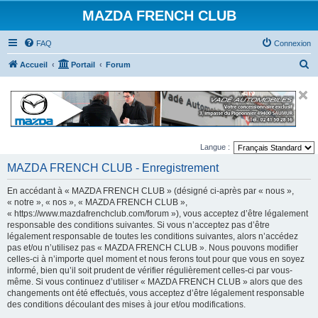
MAZDA FRENCH CLUB
FAQ
Connexion
R
Accueil
Portail
Forum
e
c
h
e
Langue :
r
MAZDA FRENCH CLUB - Enregistrement
c
h
En accédant à « MAZDA FRENCH CLUB » (désigné ci-après par « nous »,
e
« notre », « nos », « MAZDA FRENCH CLUB »,
« https://www.mazdafrenchclub.com/forum »), vous acceptez d’être légalement
r
responsable des conditions suivantes. Si vous n’acceptez pas d’être
légalement responsable de toutes les conditions suivantes, alors n’accédez
pas et/ou n’utilisez pas « MAZDA FRENCH CLUB ». Nous pouvons modifier
celles-ci à n’importe quel moment et nous ferons tout pour que vous en soyez
informé, bien qu’il soit prudent de vérifier régulièrement celles-ci par vous-
même. Si vous continuez d’utiliser « MAZDA FRENCH CLUB » alors que des
changements ont été effectués, vous acceptez d’être légalement responsable
des conditions découlant des mises à jour et/ou modifications.