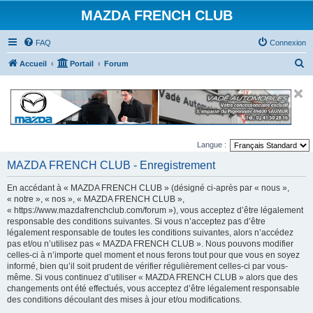
MAZDA FRENCH CLUB
FAQ
Connexion
R
Accueil
Portail
Forum
e
c
h
e
Langue :
r
MAZDA FRENCH CLUB - Enregistrement
c
h
En accédant à « MAZDA FRENCH CLUB » (désigné ci-après par « nous »,
e
« notre », « nos », « MAZDA FRENCH CLUB »,
« https://www.mazdafrenchclub.com/forum »), vous acceptez d’être légalement
r
responsable des conditions suivantes. Si vous n’acceptez pas d’être
légalement responsable de toutes les conditions suivantes, alors n’accédez
pas et/ou n’utilisez pas « MAZDA FRENCH CLUB ». Nous pouvons modifier
celles-ci à n’importe quel moment et nous ferons tout pour que vous en soyez
informé, bien qu’il soit prudent de vérifier régulièrement celles-ci par vous-
même. Si vous continuez d’utiliser « MAZDA FRENCH CLUB » alors que des
changements ont été effectués, vous acceptez d’être légalement responsable
des conditions découlant des mises à jour et/ou modifications.