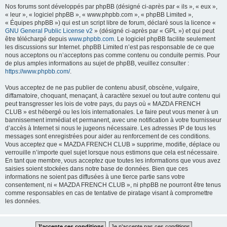
Nos forums sont développés par phpBB (désigné ci-après par « ils », « eux »,
« leur », « logiciel phpBB », « www.phpbb.com », « phpBB Limited »,
« Équipes phpBB ») qui est un script libre de forum, déclaré sous la licence «
GNU General Public License v2
» (désigné ci-après par « GPL ») et qui peut
être téléchargé depuis
www.phpbb.com
. Le logiciel phpBB facilite seulement
les discussions sur Internet. phpBB Limited n’est pas responsable de ce que
nous acceptons ou n’acceptons pas comme contenu ou conduite permis. Pour
de plus amples informations au sujet de phpBB, veuillez consulter :
https://www.phpbb.com/
.
Vous acceptez de ne pas publier de contenu abusif, obscène, vulgaire,
diffamatoire, choquant, menaçant, à caractère sexuel ou tout autre contenu qui
peut transgresser les lois de votre pays, du pays où « MAZDA FRENCH
CLUB » est hébergé ou les lois internationales. Le faire peut vous mener à un
bannissement immédiat et permanent, avec une notification à votre fournisseur
d’accès à Internet si nous le jugeons nécessaire. Les adresses IP de tous les
messages sont enregistrées pour aider au renforcement de ces conditions.
Vous acceptez que « MAZDA FRENCH CLUB » supprime, modifie, déplace ou
verrouille n’importe quel sujet lorsque nous estimons que cela est nécessaire.
En tant que membre, vous acceptez que toutes les informations que vous avez
saisies soient stockées dans notre base de données. Bien que ces
informations ne soient pas diffusées à une tierce partie sans votre
consentement, ni « MAZDA FRENCH CLUB », ni phpBB ne pourront être tenus
comme responsables en cas de tentative de piratage visant à compromettre
les données.