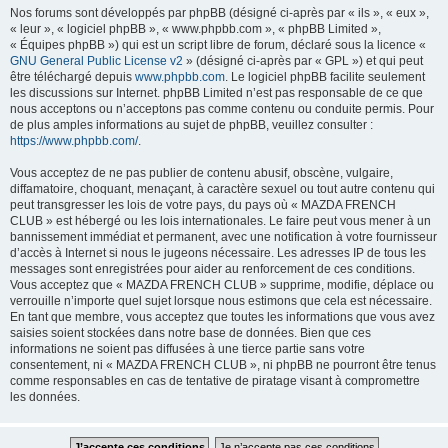
Nos forums sont développés par phpBB (désigné ci-après par « ils », « eux »,
« leur », « logiciel phpBB », « www.phpbb.com », « phpBB Limited »,
« Équipes phpBB ») qui est un script libre de forum, déclaré sous la licence «
GNU General Public License v2
» (désigné ci-après par « GPL ») et qui peut
être téléchargé depuis
www.phpbb.com
. Le logiciel phpBB facilite seulement
les discussions sur Internet. phpBB Limited n’est pas responsable de ce que
nous acceptons ou n’acceptons pas comme contenu ou conduite permis. Pour
de plus amples informations au sujet de phpBB, veuillez consulter :
https://www.phpbb.com/
.
Vous acceptez de ne pas publier de contenu abusif, obscène, vulgaire,
diffamatoire, choquant, menaçant, à caractère sexuel ou tout autre contenu qui
peut transgresser les lois de votre pays, du pays où « MAZDA FRENCH
CLUB » est hébergé ou les lois internationales. Le faire peut vous mener à un
bannissement immédiat et permanent, avec une notification à votre fournisseur
d’accès à Internet si nous le jugeons nécessaire. Les adresses IP de tous les
messages sont enregistrées pour aider au renforcement de ces conditions.
Vous acceptez que « MAZDA FRENCH CLUB » supprime, modifie, déplace ou
verrouille n’importe quel sujet lorsque nous estimons que cela est nécessaire.
En tant que membre, vous acceptez que toutes les informations que vous avez
saisies soient stockées dans notre base de données. Bien que ces
informations ne soient pas diffusées à une tierce partie sans votre
consentement, ni « MAZDA FRENCH CLUB », ni phpBB ne pourront être tenus
comme responsables en cas de tentative de piratage visant à compromettre
les données.