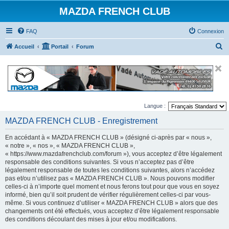
MAZDA FRENCH CLUB
FAQ
Connexion
R
Accueil
Portail
Forum
e
c
h
e
Langue :
r
MAZDA FRENCH CLUB - Enregistrement
c
h
En accédant à « MAZDA FRENCH CLUB » (désigné ci-après par « nous »,
e
« notre », « nos », « MAZDA FRENCH CLUB »,
« https://www.mazdafrenchclub.com/forum »), vous acceptez d’être légalement
r
responsable des conditions suivantes. Si vous n’acceptez pas d’être
légalement responsable de toutes les conditions suivantes, alors n’accédez
pas et/ou n’utilisez pas « MAZDA FRENCH CLUB ». Nous pouvons modifier
celles-ci à n’importe quel moment et nous ferons tout pour que vous en soyez
informé, bien qu’il soit prudent de vérifier régulièrement celles-ci par vous-
même. Si vous continuez d’utiliser « MAZDA FRENCH CLUB » alors que des
changements ont été effectués, vous acceptez d’être légalement responsable
des conditions découlant des mises à jour et/ou modifications.