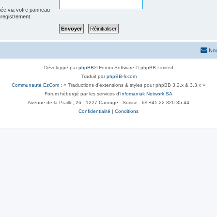
iée via votre panneau
enregistrement.
Nou
Développé par
phpBB
® Forum Software © phpBB Limited
Traduit par
phpBB-fr.com
Communauté EzCom
: « Traductions d'extensions & styles pour phpBB 3.2.x & 3.3.x »
Forum hébergé par les services d’
Infomaniak Network SA
Avenue de la Praille, 26 - 1227 Carouge - Suisse - tél +41 22 820 35 44
Confidentialité
|
Conditions