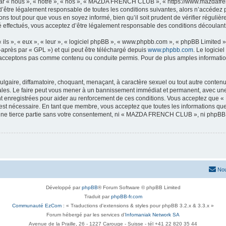
« nous », « notre », « nos », « MAZDA FRENCH CLUB », « https://www.mazdafrenc
 d’être légalement responsable de toutes les conditions suivantes, alors n’accéd
ns tout pour que vous en soyez informé, bien qu’il soit prudent de vérifier régulièr
ectués, vous acceptez d’être légalement responsable des conditions découlant de
ls », « eux », « leur », « logiciel phpBB », « www.phpbb.com », « phpBB Limited »,
-après par « GPL ») et qui peut être téléchargé depuis
www.phpbb.com
. Le logicie
acceptons pas comme contenu ou conduite permis. Pour de plus amples informations
lgaire, diffamatoire, choquant, menaçant, à caractère sexuel ou tout autre contenu 
. Le faire peut vous mener à un bannissement immédiat et permanent, avec une not
nt enregistrées pour aider au renforcement de ces conditions. Vous acceptez q
 est nécessaire. En tant que membre, vous acceptez que toutes les informations qu
à une tierce partie sans votre consentement, ni « MAZDA FRENCH CLUB », ni phpB
Nou
Développé par
phpBB
® Forum Software © phpBB Limited
Traduit par
phpBB-fr.com
Communauté EzCom
: « Traductions d'extensions & styles pour phpBB 3.2.x & 3.3.x »
Forum hébergé par les services d’
Infomaniak Network SA
Avenue de la Praille, 26 - 1227 Carouge - Suisse - tél +41 22 820 35 44