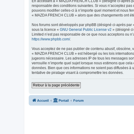
En accédant à « MAZDA FRENCH CLUB » (désigné ci-après par 
responsable des conditions suivantes. Si vous n’acceptez pas
pouvons modifier celles-ci à n’importe quel moment et nous fero
« MAZDA FRENCH CLUB » alors que des changements ont été eff
Nos forums sont développés par phpBB (désigné ci-après par « i
sous la licence «
GNU General Public License v2
» (désigné ci
Limited n’est pas responsable de ce que nous acceptons ou n’
https://www.phpbb.com/
.
Vous acceptez de ne pas publier de contenu abusif, obscène, vu
« MAZDA FRENCH CLUB » est hébergé ou les lois internationales
jugeons nécessaire. Les adresses IP de tous les messages so
verrouille n’importe quel sujet lorsque nous estimons que cela
données. Bien que ces informations ne soient pas diffusées 
tentative de piratage visant à compromettre les données.
Retour à la page précédente
Accueil
Portail
Forum