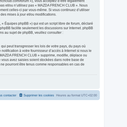
hclub.com/forum »), vous acceptez d’être légalement
ez pas et/ou n’utilisez pas « MAZDA FRENCH CLUB ». Nous
ement celles-ci par vous-même. Si vous continuez d’utiliser
s mises à jour et/ou modifications.
 « Équipes phpBB ») qui est un script libre de forum, déclaré
l phpBB facilite seulement les discussions sur Internet. phpBB
 au sujet de phpBB, veuillez consulter :
qui peut transgresser les lois de votre pays, du pays où
ification à votre fournisseur d’accès à Internet si nous le
ue « MAZDA FRENCH CLUB » supprime, modifie, déplace ou
e vous avez saisies soient stockées dans notre base de
B ne pourront être tenus comme responsables en cas de
s contacter
Supprimer les cookies
Heures au format
UTC+02:00