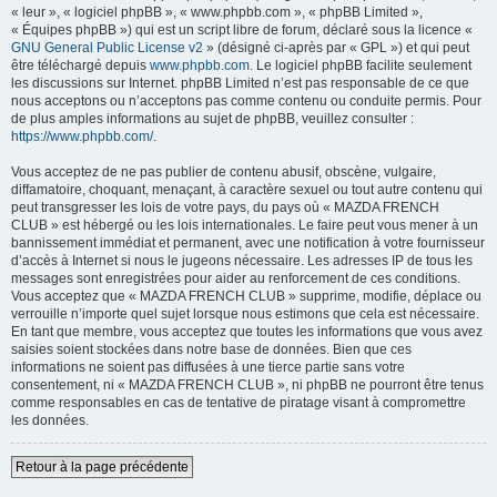
« leur », « logiciel phpBB », « www.phpbb.com », « phpBB Limited »,
« Équipes phpBB ») qui est un script libre de forum, déclaré sous la licence «
GNU General Public License v2
» (désigné ci-après par « GPL ») et qui peut
être téléchargé depuis
www.phpbb.com
. Le logiciel phpBB facilite seulement
les discussions sur Internet. phpBB Limited n’est pas responsable de ce que
nous acceptons ou n’acceptons pas comme contenu ou conduite permis. Pour
de plus amples informations au sujet de phpBB, veuillez consulter :
https://www.phpbb.com/
.
Vous acceptez de ne pas publier de contenu abusif, obscène, vulgaire,
diffamatoire, choquant, menaçant, à caractère sexuel ou tout autre contenu qui
peut transgresser les lois de votre pays, du pays où « MAZDA FRENCH
CLUB » est hébergé ou les lois internationales. Le faire peut vous mener à un
bannissement immédiat et permanent, avec une notification à votre fournisseur
d’accès à Internet si nous le jugeons nécessaire. Les adresses IP de tous les
messages sont enregistrées pour aider au renforcement de ces conditions.
Vous acceptez que « MAZDA FRENCH CLUB » supprime, modifie, déplace ou
verrouille n’importe quel sujet lorsque nous estimons que cela est nécessaire.
En tant que membre, vous acceptez que toutes les informations que vous avez
saisies soient stockées dans notre base de données. Bien que ces
informations ne soient pas diffusées à une tierce partie sans votre
consentement, ni « MAZDA FRENCH CLUB », ni phpBB ne pourront être tenus
comme responsables en cas de tentative de piratage visant à compromettre
les données.
Retour à la page précédente