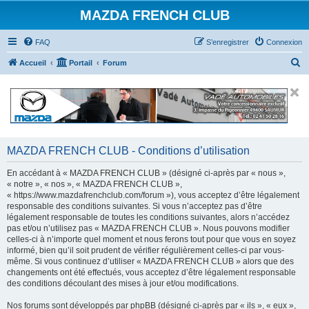
MAZDA FRENCH CLUB
FAQ
S’enregistrer
Connexion
R
Accueil
Portail
Forum
e
c
h
e
r
MAZDA FRENCH CLUB - Conditions d’utilisation
c
En accédant à « MAZDA FRENCH CLUB » (désigné ci-après par « nous »,
h
« notre », « nos », « MAZDA FRENCH CLUB »,
« https://www.mazdafrenchclub.com/forum »), vous acceptez d’être légalement
e
responsable des conditions suivantes. Si vous n’acceptez pas d’être
r
légalement responsable de toutes les conditions suivantes, alors n’accédez
pas et/ou n’utilisez pas « MAZDA FRENCH CLUB ». Nous pouvons modifier
celles-ci à n’importe quel moment et nous ferons tout pour que vous en soyez
informé, bien qu’il soit prudent de vérifier régulièrement celles-ci par vous-
même. Si vous continuez d’utiliser « MAZDA FRENCH CLUB » alors que des
changements ont été effectués, vous acceptez d’être légalement responsable
des conditions découlant des mises à jour et/ou modifications.
Nos forums sont développés par phpBB (désigné ci-après par « ils », « eux »,