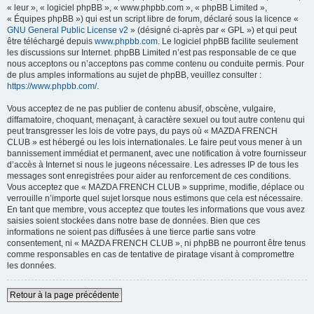
« leur », « logiciel phpBB », « www.phpbb.com », « phpBB Limited »,
« Équipes phpBB ») qui est un script libre de forum, déclaré sous la licence «
GNU General Public License v2
» (désigné ci-après par « GPL ») et qui peut
être téléchargé depuis
www.phpbb.com
. Le logiciel phpBB facilite seulement
les discussions sur Internet. phpBB Limited n’est pas responsable de ce que
nous acceptons ou n’acceptons pas comme contenu ou conduite permis. Pour
de plus amples informations au sujet de phpBB, veuillez consulter :
https://www.phpbb.com/
.
Vous acceptez de ne pas publier de contenu abusif, obscène, vulgaire,
diffamatoire, choquant, menaçant, à caractère sexuel ou tout autre contenu qui
peut transgresser les lois de votre pays, du pays où « MAZDA FRENCH
CLUB » est hébergé ou les lois internationales. Le faire peut vous mener à un
bannissement immédiat et permanent, avec une notification à votre fournisseur
d’accès à Internet si nous le jugeons nécessaire. Les adresses IP de tous les
messages sont enregistrées pour aider au renforcement de ces conditions.
Vous acceptez que « MAZDA FRENCH CLUB » supprime, modifie, déplace ou
verrouille n’importe quel sujet lorsque nous estimons que cela est nécessaire.
En tant que membre, vous acceptez que toutes les informations que vous avez
saisies soient stockées dans notre base de données. Bien que ces
informations ne soient pas diffusées à une tierce partie sans votre
consentement, ni « MAZDA FRENCH CLUB », ni phpBB ne pourront être tenus
comme responsables en cas de tentative de piratage visant à compromettre
les données.
Retour à la page précédente