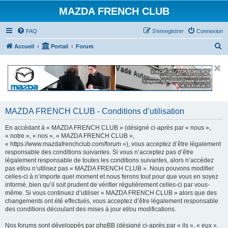
MAZDA FRENCH CLUB
FAQ
S’enregistrer
Connexion
R
Accueil
Portail
Forum
e
c
h
e
r
MAZDA FRENCH CLUB - Conditions d’utilisation
c
En accédant à « MAZDA FRENCH CLUB » (désigné ci-après par « nous »,
h
« notre », « nos », « MAZDA FRENCH CLUB »,
« https://www.mazdafrenchclub.com/forum »), vous acceptez d’être légalement
e
responsable des conditions suivantes. Si vous n’acceptez pas d’être
r
légalement responsable de toutes les conditions suivantes, alors n’accédez
pas et/ou n’utilisez pas « MAZDA FRENCH CLUB ». Nous pouvons modifier
celles-ci à n’importe quel moment et nous ferons tout pour que vous en soyez
informé, bien qu’il soit prudent de vérifier régulièrement celles-ci par vous-
même. Si vous continuez d’utiliser « MAZDA FRENCH CLUB » alors que des
changements ont été effectués, vous acceptez d’être légalement responsable
des conditions découlant des mises à jour et/ou modifications.
Nos forums sont développés par phpBB (désigné ci-après par « ils », « eux »,