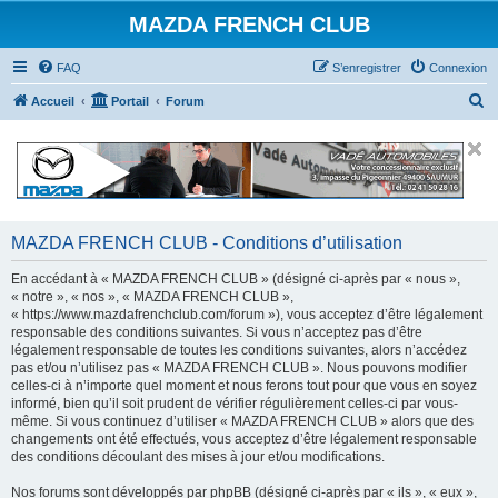
MAZDA FRENCH CLUB
FAQ
S’enregistrer
Connexion
R
Accueil
Portail
Forum
e
c
h
e
r
MAZDA FRENCH CLUB - Conditions d’utilisation
c
En accédant à « MAZDA FRENCH CLUB » (désigné ci-après par « nous »,
h
« notre », « nos », « MAZDA FRENCH CLUB »,
« https://www.mazdafrenchclub.com/forum »), vous acceptez d’être légalement
e
responsable des conditions suivantes. Si vous n’acceptez pas d’être
r
légalement responsable de toutes les conditions suivantes, alors n’accédez
pas et/ou n’utilisez pas « MAZDA FRENCH CLUB ». Nous pouvons modifier
celles-ci à n’importe quel moment et nous ferons tout pour que vous en soyez
informé, bien qu’il soit prudent de vérifier régulièrement celles-ci par vous-
même. Si vous continuez d’utiliser « MAZDA FRENCH CLUB » alors que des
changements ont été effectués, vous acceptez d’être légalement responsable
des conditions découlant des mises à jour et/ou modifications.
Nos forums sont développés par phpBB (désigné ci-après par « ils », « eux »,