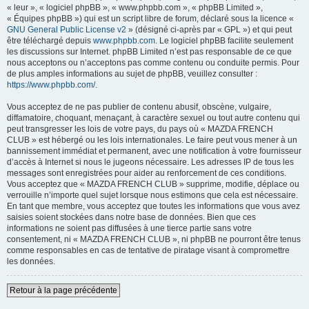
« leur », « logiciel phpBB », « www.phpbb.com », « phpBB Limited »,
« Équipes phpBB ») qui est un script libre de forum, déclaré sous la licence «
GNU General Public License v2
» (désigné ci-après par « GPL ») et qui peut
être téléchargé depuis
www.phpbb.com
. Le logiciel phpBB facilite seulement
les discussions sur Internet. phpBB Limited n’est pas responsable de ce que
nous acceptons ou n’acceptons pas comme contenu ou conduite permis. Pour
de plus amples informations au sujet de phpBB, veuillez consulter :
https://www.phpbb.com/
.
Vous acceptez de ne pas publier de contenu abusif, obscène, vulgaire,
diffamatoire, choquant, menaçant, à caractère sexuel ou tout autre contenu qui
peut transgresser les lois de votre pays, du pays où « MAZDA FRENCH
CLUB » est hébergé ou les lois internationales. Le faire peut vous mener à un
bannissement immédiat et permanent, avec une notification à votre fournisseur
d’accès à Internet si nous le jugeons nécessaire. Les adresses IP de tous les
messages sont enregistrées pour aider au renforcement de ces conditions.
Vous acceptez que « MAZDA FRENCH CLUB » supprime, modifie, déplace ou
verrouille n’importe quel sujet lorsque nous estimons que cela est nécessaire.
En tant que membre, vous acceptez que toutes les informations que vous avez
saisies soient stockées dans notre base de données. Bien que ces
informations ne soient pas diffusées à une tierce partie sans votre
consentement, ni « MAZDA FRENCH CLUB », ni phpBB ne pourront être tenus
comme responsables en cas de tentative de piratage visant à compromettre
les données.
Retour à la page précédente