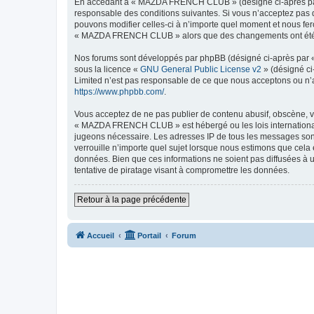
En accédant à « MAZDA FRENCH CLUB » (désigné ci-après par 
responsable des conditions suivantes. Si vous n’acceptez pas
pouvons modifier celles-ci à n’importe quel moment et nous fero
« MAZDA FRENCH CLUB » alors que des changements ont été eff
Nos forums sont développés par phpBB (désigné ci-après par « i
sous la licence «
GNU General Public License v2
» (désigné ci
Limited n’est pas responsable de ce que nous acceptons ou n’
https://www.phpbb.com/
.
Vous acceptez de ne pas publier de contenu abusif, obscène, vu
« MAZDA FRENCH CLUB » est hébergé ou les lois internationales
jugeons nécessaire. Les adresses IP de tous les messages so
verrouille n’importe quel sujet lorsque nous estimons que cela
données. Bien que ces informations ne soient pas diffusées 
tentative de piratage visant à compromettre les données.
Retour à la page précédente
Accueil
Portail
Forum