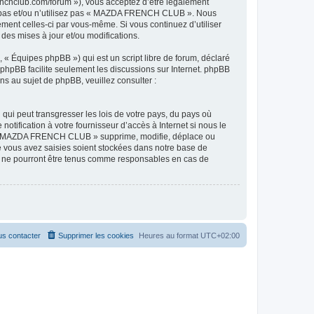
hclub.com/forum »), vous acceptez d’être légalement
ez pas et/ou n’utilisez pas « MAZDA FRENCH CLUB ». Nous
ement celles-ci par vous-même. Si vous continuez d’utiliser
s mises à jour et/ou modifications.
 « Équipes phpBB ») qui est un script libre de forum, déclaré
l phpBB facilite seulement les discussions sur Internet. phpBB
 au sujet de phpBB, veuillez consulter :
qui peut transgresser les lois de votre pays, du pays où
ification à votre fournisseur d’accès à Internet si nous le
ue « MAZDA FRENCH CLUB » supprime, modifie, déplace ou
e vous avez saisies soient stockées dans notre base de
B ne pourront être tenus comme responsables en cas de
s contacter
Supprimer les cookies
Heures au format
UTC+02:00