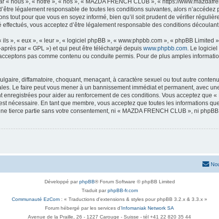
« nous », « notre », « nos », « MAZDA FRENCH CLUB », « https://www.mazdafrenc
 d’être légalement responsable de toutes les conditions suivantes, alors n’accéd
ns tout pour que vous en soyez informé, bien qu’il soit prudent de vérifier régulièr
ectués, vous acceptez d’être légalement responsable des conditions découlant de
ls », « eux », « leur », « logiciel phpBB », « www.phpbb.com », « phpBB Limited »,
-après par « GPL ») et qui peut être téléchargé depuis
www.phpbb.com
. Le logicie
acceptons pas comme contenu ou conduite permis. Pour de plus amples informations
lgaire, diffamatoire, choquant, menaçant, à caractère sexuel ou tout autre contenu 
. Le faire peut vous mener à un bannissement immédiat et permanent, avec une not
nt enregistrées pour aider au renforcement de ces conditions. Vous acceptez q
 est nécessaire. En tant que membre, vous acceptez que toutes les informations qu
à une tierce partie sans votre consentement, ni « MAZDA FRENCH CLUB », ni phpB
Nou
Développé par
phpBB
® Forum Software © phpBB Limited
Traduit par
phpBB-fr.com
Communauté EzCom
: « Traductions d'extensions & styles pour phpBB 3.2.x & 3.3.x »
Forum hébergé par les services d’
Infomaniak Network SA
Avenue de la Praille, 26 - 1227 Carouge - Suisse - tél +41 22 820 35 44