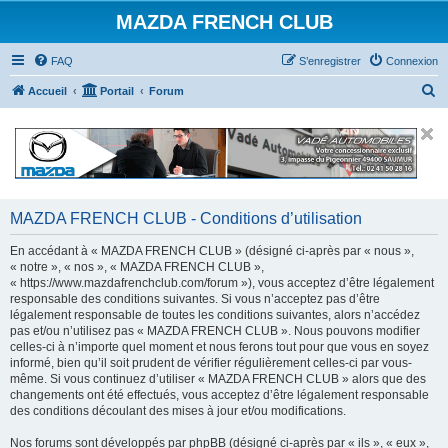
MAZDA FRENCH CLUB
FAQ
S’enregistrer
Connexion
R
Accueil
Portail
Forum
e
c
h
e
r
MAZDA FRENCH CLUB - Conditions d’utilisation
c
En accédant à « MAZDA FRENCH CLUB » (désigné ci-après par « nous »,
h
« notre », « nos », « MAZDA FRENCH CLUB »,
« https://www.mazdafrenchclub.com/forum »), vous acceptez d’être légalement
e
responsable des conditions suivantes. Si vous n’acceptez pas d’être
r
légalement responsable de toutes les conditions suivantes, alors n’accédez
pas et/ou n’utilisez pas « MAZDA FRENCH CLUB ». Nous pouvons modifier
celles-ci à n’importe quel moment et nous ferons tout pour que vous en soyez
informé, bien qu’il soit prudent de vérifier régulièrement celles-ci par vous-
même. Si vous continuez d’utiliser « MAZDA FRENCH CLUB » alors que des
changements ont été effectués, vous acceptez d’être légalement responsable
des conditions découlant des mises à jour et/ou modifications.
Nos forums sont développés par phpBB (désigné ci-après par « ils », « eux »,