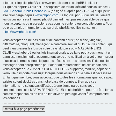
« leur », « logiciel phpBB », « www.phpbb.com », « phpBB Limited »,
« Équipes phpBB ») qui est un script libre de forum, déclaré sous la licence «
GNU General Public License v2
» (désigné ci-après par « GPL ») et qui peut
être téléchargé depuis
www.phpbb.com
. Le logiciel phpBB facilite seulement
les discussions sur Internet. phpBB Limited n’est pas responsable de ce que
nous acceptons ou n’acceptons pas comme contenu ou conduite permis. Pour
de plus amples informations au sujet de phpBB, veuillez consulter :
https://www.phpbb.com/
.
Vous acceptez de ne pas publier de contenu abusif, obscène, vulgaire,
diffamatoire, choquant, menaçant, à caractère sexuel ou tout autre contenu qui
peut transgresser les lois de votre pays, du pays où « MAZDA FRENCH
CLUB » est hébergé ou les lois internationales. Le faire peut vous mener à un
bannissement immédiat et permanent, avec une notification à votre fournisseur
d’accès à Internet si nous le jugeons nécessaire. Les adresses IP de tous les
messages sont enregistrées pour aider au renforcement de ces conditions.
Vous acceptez que « MAZDA FRENCH CLUB » supprime, modifie, déplace ou
verrouille n’importe quel sujet lorsque nous estimons que cela est nécessaire.
En tant que membre, vous acceptez que toutes les informations que vous avez
saisies soient stockées dans notre base de données. Bien que ces
informations ne soient pas diffusées à une tierce partie sans votre
consentement, ni « MAZDA FRENCH CLUB », ni phpBB ne pourront être tenus
comme responsables en cas de tentative de piratage visant à compromettre
les données.
Retour à la page précédente