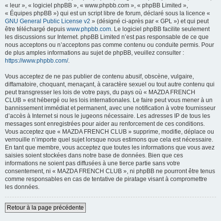
« leur », « logiciel phpBB », « www.phpbb.com », « phpBB Limited »,
« Équipes phpBB ») qui est un script libre de forum, déclaré sous la licence «
GNU General Public License v2
» (désigné ci-après par « GPL ») et qui peut
être téléchargé depuis
www.phpbb.com
. Le logiciel phpBB facilite seulement
les discussions sur Internet. phpBB Limited n’est pas responsable de ce que
nous acceptons ou n’acceptons pas comme contenu ou conduite permis. Pour
de plus amples informations au sujet de phpBB, veuillez consulter :
https://www.phpbb.com/
.
Vous acceptez de ne pas publier de contenu abusif, obscène, vulgaire,
diffamatoire, choquant, menaçant, à caractère sexuel ou tout autre contenu qui
peut transgresser les lois de votre pays, du pays où « MAZDA FRENCH
CLUB » est hébergé ou les lois internationales. Le faire peut vous mener à un
bannissement immédiat et permanent, avec une notification à votre fournisseur
d’accès à Internet si nous le jugeons nécessaire. Les adresses IP de tous les
messages sont enregistrées pour aider au renforcement de ces conditions.
Vous acceptez que « MAZDA FRENCH CLUB » supprime, modifie, déplace ou
verrouille n’importe quel sujet lorsque nous estimons que cela est nécessaire.
En tant que membre, vous acceptez que toutes les informations que vous avez
saisies soient stockées dans notre base de données. Bien que ces
informations ne soient pas diffusées à une tierce partie sans votre
consentement, ni « MAZDA FRENCH CLUB », ni phpBB ne pourront être tenus
comme responsables en cas de tentative de piratage visant à compromettre
les données.
Retour à la page précédente