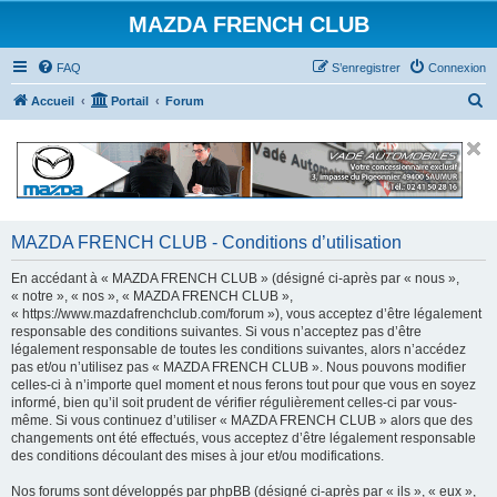
MAZDA FRENCH CLUB
FAQ
S’enregistrer
Connexion
R
Accueil
Portail
Forum
e
c
h
e
r
MAZDA FRENCH CLUB - Conditions d’utilisation
c
En accédant à « MAZDA FRENCH CLUB » (désigné ci-après par « nous »,
h
« notre », « nos », « MAZDA FRENCH CLUB »,
« https://www.mazdafrenchclub.com/forum »), vous acceptez d’être légalement
e
responsable des conditions suivantes. Si vous n’acceptez pas d’être
r
légalement responsable de toutes les conditions suivantes, alors n’accédez
pas et/ou n’utilisez pas « MAZDA FRENCH CLUB ». Nous pouvons modifier
celles-ci à n’importe quel moment et nous ferons tout pour que vous en soyez
informé, bien qu’il soit prudent de vérifier régulièrement celles-ci par vous-
même. Si vous continuez d’utiliser « MAZDA FRENCH CLUB » alors que des
changements ont été effectués, vous acceptez d’être légalement responsable
des conditions découlant des mises à jour et/ou modifications.
Nos forums sont développés par phpBB (désigné ci-après par « ils », « eux »,