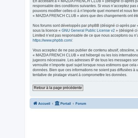
En accédant à « MAZDA FRENCH CLUB » (désigné ci-après par 
responsable des conditions suivantes. Si vous n’acceptez pas
pouvons modifier celles-ci à n’importe quel moment et nous fero
« MAZDA FRENCH CLUB » alors que des changements ont été eff
Nos forums sont développés par phpBB (désigné ci-après par « i
sous la licence «
GNU General Public License v2
» (désigné ci
Limited n’est pas responsable de ce que nous acceptons ou n’
https://www.phpbb.com/
.
Vous acceptez de ne pas publier de contenu abusif, obscène, vu
« MAZDA FRENCH CLUB » est hébergé ou les lois internationales
jugeons nécessaire. Les adresses IP de tous les messages so
verrouille n’importe quel sujet lorsque nous estimons que cela
données. Bien que ces informations ne soient pas diffusées 
tentative de piratage visant à compromettre les données.
Retour à la page précédente
Accueil
Portail
Forum