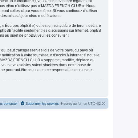
hclub.com/forum »), vous acceptez d’être légalement
ez pas et/ou n’utilisez pas « MAZDA FRENCH CLUB ». Nous
ement celles-ci par vous-même. Si vous continuez d’utiliser
s mises à jour et/ou modifications.
 « Équipes phpBB ») qui est un script libre de forum, déclaré
l phpBB facilite seulement les discussions sur Internet. phpBB
 au sujet de phpBB, veuillez consulter :
qui peut transgresser les lois de votre pays, du pays où
ification à votre fournisseur d’accès à Internet si nous le
ue « MAZDA FRENCH CLUB » supprime, modifie, déplace ou
e vous avez saisies soient stockées dans notre base de
B ne pourront être tenus comme responsables en cas de
s contacter
Supprimer les cookies
Heures au format
UTC+02:00