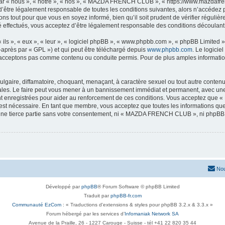
« nous », « notre », « nos », « MAZDA FRENCH CLUB », « https://www.mazdafrenc
 d’être légalement responsable de toutes les conditions suivantes, alors n’accéd
ns tout pour que vous en soyez informé, bien qu’il soit prudent de vérifier régulièr
ectués, vous acceptez d’être légalement responsable des conditions découlant de
ls », « eux », « leur », « logiciel phpBB », « www.phpbb.com », « phpBB Limited »,
-après par « GPL ») et qui peut être téléchargé depuis
www.phpbb.com
. Le logicie
acceptons pas comme contenu ou conduite permis. Pour de plus amples informations
lgaire, diffamatoire, choquant, menaçant, à caractère sexuel ou tout autre contenu 
. Le faire peut vous mener à un bannissement immédiat et permanent, avec une not
nt enregistrées pour aider au renforcement de ces conditions. Vous acceptez q
 est nécessaire. En tant que membre, vous acceptez que toutes les informations qu
à une tierce partie sans votre consentement, ni « MAZDA FRENCH CLUB », ni phpB
Nou
Développé par
phpBB
® Forum Software © phpBB Limited
Traduit par
phpBB-fr.com
Communauté EzCom
: « Traductions d'extensions & styles pour phpBB 3.2.x & 3.3.x »
Forum hébergé par les services d’
Infomaniak Network SA
Avenue de la Praille, 26 - 1227 Carouge - Suisse - tél +41 22 820 35 44