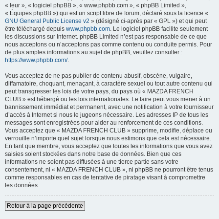
« leur », « logiciel phpBB », « www.phpbb.com », « phpBB Limited »,
« Équipes phpBB ») qui est un script libre de forum, déclaré sous la licence «
GNU General Public License v2
» (désigné ci-après par « GPL ») et qui peut
être téléchargé depuis
www.phpbb.com
. Le logiciel phpBB facilite seulement
les discussions sur Internet. phpBB Limited n’est pas responsable de ce que
nous acceptons ou n’acceptons pas comme contenu ou conduite permis. Pour
de plus amples informations au sujet de phpBB, veuillez consulter :
https://www.phpbb.com/
.
Vous acceptez de ne pas publier de contenu abusif, obscène, vulgaire,
diffamatoire, choquant, menaçant, à caractère sexuel ou tout autre contenu qui
peut transgresser les lois de votre pays, du pays où « MAZDA FRENCH
CLUB » est hébergé ou les lois internationales. Le faire peut vous mener à un
bannissement immédiat et permanent, avec une notification à votre fournisseur
d’accès à Internet si nous le jugeons nécessaire. Les adresses IP de tous les
messages sont enregistrées pour aider au renforcement de ces conditions.
Vous acceptez que « MAZDA FRENCH CLUB » supprime, modifie, déplace ou
verrouille n’importe quel sujet lorsque nous estimons que cela est nécessaire.
En tant que membre, vous acceptez que toutes les informations que vous avez
saisies soient stockées dans notre base de données. Bien que ces
informations ne soient pas diffusées à une tierce partie sans votre
consentement, ni « MAZDA FRENCH CLUB », ni phpBB ne pourront être tenus
comme responsables en cas de tentative de piratage visant à compromettre
les données.
Retour à la page précédente