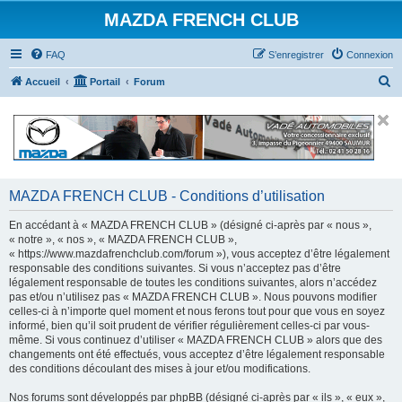
MAZDA FRENCH CLUB
FAQ
S’enregistrer
Connexion
R
Accueil
Portail
Forum
e
c
h
e
r
MAZDA FRENCH CLUB - Conditions d’utilisation
c
En accédant à « MAZDA FRENCH CLUB » (désigné ci-après par « nous »,
h
« notre », « nos », « MAZDA FRENCH CLUB »,
« https://www.mazdafrenchclub.com/forum »), vous acceptez d’être légalement
e
responsable des conditions suivantes. Si vous n’acceptez pas d’être
r
légalement responsable de toutes les conditions suivantes, alors n’accédez
pas et/ou n’utilisez pas « MAZDA FRENCH CLUB ». Nous pouvons modifier
celles-ci à n’importe quel moment et nous ferons tout pour que vous en soyez
informé, bien qu’il soit prudent de vérifier régulièrement celles-ci par vous-
même. Si vous continuez d’utiliser « MAZDA FRENCH CLUB » alors que des
changements ont été effectués, vous acceptez d’être légalement responsable
des conditions découlant des mises à jour et/ou modifications.
Nos forums sont développés par phpBB (désigné ci-après par « ils », « eux »,