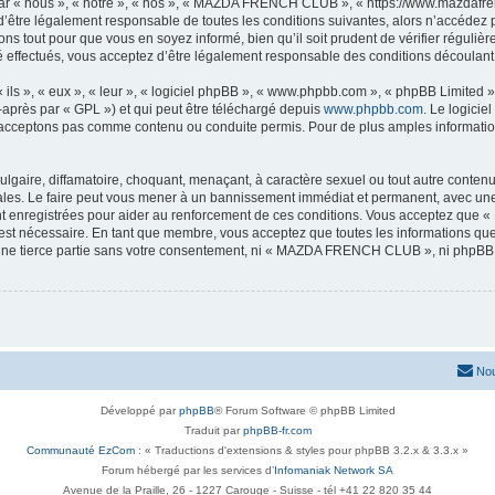
« nous », « notre », « nos », « MAZDA FRENCH CLUB », « https://www.mazdafrenc
 d’être légalement responsable de toutes les conditions suivantes, alors n’accéd
ns tout pour que vous en soyez informé, bien qu’il soit prudent de vérifier régulièr
ectués, vous acceptez d’être légalement responsable des conditions découlant de
ls », « eux », « leur », « logiciel phpBB », « www.phpbb.com », « phpBB Limited »,
-après par « GPL ») et qui peut être téléchargé depuis
www.phpbb.com
. Le logicie
acceptons pas comme contenu ou conduite permis. Pour de plus amples informations
lgaire, diffamatoire, choquant, menaçant, à caractère sexuel ou tout autre contenu 
. Le faire peut vous mener à un bannissement immédiat et permanent, avec une not
nt enregistrées pour aider au renforcement de ces conditions. Vous acceptez q
 est nécessaire. En tant que membre, vous acceptez que toutes les informations qu
à une tierce partie sans votre consentement, ni « MAZDA FRENCH CLUB », ni phpB
Nou
Développé par
phpBB
® Forum Software © phpBB Limited
Traduit par
phpBB-fr.com
Communauté EzCom
: « Traductions d'extensions & styles pour phpBB 3.2.x & 3.3.x »
Forum hébergé par les services d’
Infomaniak Network SA
Avenue de la Praille, 26 - 1227 Carouge - Suisse - tél +41 22 820 35 44