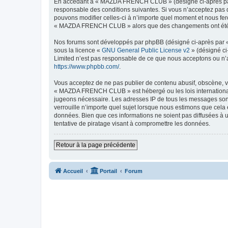
En accédant à « MAZDA FRENCH CLUB » (désigné ci-après par 
responsable des conditions suivantes. Si vous n’acceptez pas
pouvons modifier celles-ci à n’importe quel moment et nous fero
« MAZDA FRENCH CLUB » alors que des changements ont été eff
Nos forums sont développés par phpBB (désigné ci-après par « i
sous la licence «
GNU General Public License v2
» (désigné ci
Limited n’est pas responsable de ce que nous acceptons ou n’
https://www.phpbb.com/
.
Vous acceptez de ne pas publier de contenu abusif, obscène, vu
« MAZDA FRENCH CLUB » est hébergé ou les lois internationales
jugeons nécessaire. Les adresses IP de tous les messages so
verrouille n’importe quel sujet lorsque nous estimons que cela
données. Bien que ces informations ne soient pas diffusées 
tentative de piratage visant à compromettre les données.
Retour à la page précédente
Accueil
Portail
Forum