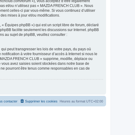
hclub.com/forum »), vous acceptez d’être légalement
ez pas et/ou n’utilisez pas « MAZDA FRENCH CLUB ». Nous
ement celles-ci par vous-même. Si vous continuez d’utiliser
s mises à jour et/ou modifications.
 « Équipes phpBB ») qui est un script libre de forum, déclaré
l phpBB facilite seulement les discussions sur Internet. phpBB
 au sujet de phpBB, veuillez consulter :
qui peut transgresser les lois de votre pays, du pays où
ification à votre fournisseur d’accès à Internet si nous le
ue « MAZDA FRENCH CLUB » supprime, modifie, déplace ou
e vous avez saisies soient stockées dans notre base de
B ne pourront être tenus comme responsables en cas de
s contacter
Supprimer les cookies
Heures au format
UTC+02:00