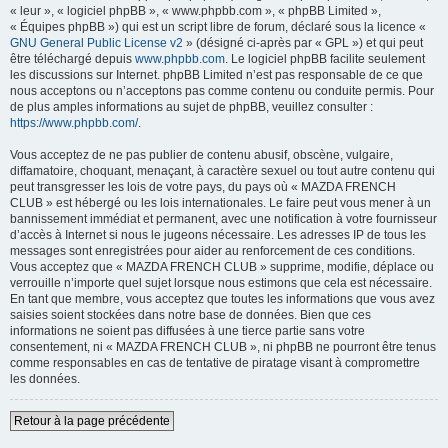
« leur », « logiciel phpBB », « www.phpbb.com », « phpBB Limited »,
« Équipes phpBB ») qui est un script libre de forum, déclaré sous la licence «
GNU General Public License v2
» (désigné ci-après par « GPL ») et qui peut
être téléchargé depuis
www.phpbb.com
. Le logiciel phpBB facilite seulement
les discussions sur Internet. phpBB Limited n’est pas responsable de ce que
nous acceptons ou n’acceptons pas comme contenu ou conduite permis. Pour
de plus amples informations au sujet de phpBB, veuillez consulter :
https://www.phpbb.com/
.
Vous acceptez de ne pas publier de contenu abusif, obscène, vulgaire,
diffamatoire, choquant, menaçant, à caractère sexuel ou tout autre contenu qui
peut transgresser les lois de votre pays, du pays où « MAZDA FRENCH
CLUB » est hébergé ou les lois internationales. Le faire peut vous mener à un
bannissement immédiat et permanent, avec une notification à votre fournisseur
d’accès à Internet si nous le jugeons nécessaire. Les adresses IP de tous les
messages sont enregistrées pour aider au renforcement de ces conditions.
Vous acceptez que « MAZDA FRENCH CLUB » supprime, modifie, déplace ou
verrouille n’importe quel sujet lorsque nous estimons que cela est nécessaire.
En tant que membre, vous acceptez que toutes les informations que vous avez
saisies soient stockées dans notre base de données. Bien que ces
informations ne soient pas diffusées à une tierce partie sans votre
consentement, ni « MAZDA FRENCH CLUB », ni phpBB ne pourront être tenus
comme responsables en cas de tentative de piratage visant à compromettre
les données.
Retour à la page précédente