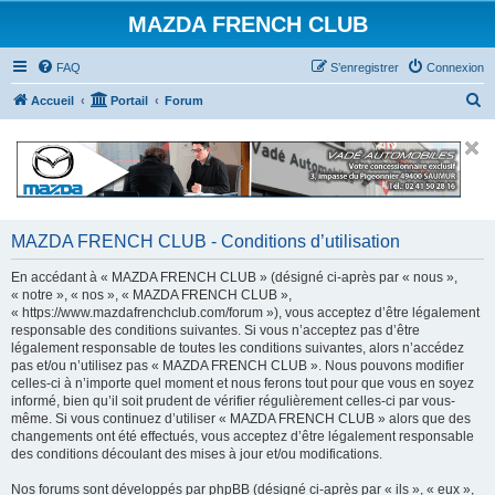
MAZDA FRENCH CLUB
FAQ
S’enregistrer
Connexion
R
Accueil
Portail
Forum
e
c
h
e
r
MAZDA FRENCH CLUB - Conditions d’utilisation
c
En accédant à « MAZDA FRENCH CLUB » (désigné ci-après par « nous »,
h
« notre », « nos », « MAZDA FRENCH CLUB »,
« https://www.mazdafrenchclub.com/forum »), vous acceptez d’être légalement
e
responsable des conditions suivantes. Si vous n’acceptez pas d’être
r
légalement responsable de toutes les conditions suivantes, alors n’accédez
pas et/ou n’utilisez pas « MAZDA FRENCH CLUB ». Nous pouvons modifier
celles-ci à n’importe quel moment et nous ferons tout pour que vous en soyez
informé, bien qu’il soit prudent de vérifier régulièrement celles-ci par vous-
même. Si vous continuez d’utiliser « MAZDA FRENCH CLUB » alors que des
changements ont été effectués, vous acceptez d’être légalement responsable
des conditions découlant des mises à jour et/ou modifications.
Nos forums sont développés par phpBB (désigné ci-après par « ils », « eux »,