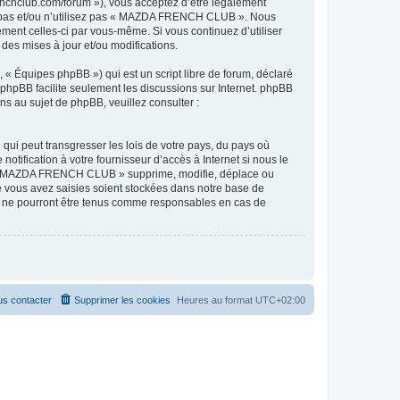
hclub.com/forum »), vous acceptez d’être légalement
ez pas et/ou n’utilisez pas « MAZDA FRENCH CLUB ». Nous
ement celles-ci par vous-même. Si vous continuez d’utiliser
s mises à jour et/ou modifications.
 « Équipes phpBB ») qui est un script libre de forum, déclaré
l phpBB facilite seulement les discussions sur Internet. phpBB
 au sujet de phpBB, veuillez consulter :
qui peut transgresser les lois de votre pays, du pays où
ification à votre fournisseur d’accès à Internet si nous le
ue « MAZDA FRENCH CLUB » supprime, modifie, déplace ou
e vous avez saisies soient stockées dans notre base de
B ne pourront être tenus comme responsables en cas de
s contacter
Supprimer les cookies
Heures au format
UTC+02:00