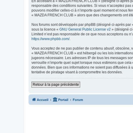
En accédant à « MAZDA FRENCH CLUB » (désigné ci-après par 
responsable des conditions suivantes. Si vous n’acceptez pas
pouvons modifier celles-ci à n’importe quel moment et nous fero
« MAZDA FRENCH CLUB » alors que des changements ont été eff
Nos forums sont développés par phpBB (désigné ci-après par « i
sous la licence «
GNU General Public License v2
» (désigné ci
Limited n’est pas responsable de ce que nous acceptons ou n’
https://www.phpbb.com/
.
Vous acceptez de ne pas publier de contenu abusif, obscène, vu
« MAZDA FRENCH CLUB » est hébergé ou les lois internationales
jugeons nécessaire. Les adresses IP de tous les messages so
verrouille n’importe quel sujet lorsque nous estimons que cela
données. Bien que ces informations ne soient pas diffusées 
tentative de piratage visant à compromettre les données.
Retour à la page précédente
Accueil
Portail
Forum