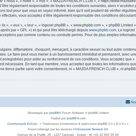
« nous », « notre », « nos », « MAZDA FRENCH CLUB », « https://www.mazdafrenc
 d’être légalement responsable de toutes les conditions suivantes, alors n’accéd
ns tout pour que vous en soyez informé, bien qu’il soit prudent de vérifier régulièr
ectués, vous acceptez d’être légalement responsable des conditions découlant de
ls », « eux », « leur », « logiciel phpBB », « www.phpbb.com », « phpBB Limited »,
-après par « GPL ») et qui peut être téléchargé depuis
www.phpbb.com
. Le logicie
acceptons pas comme contenu ou conduite permis. Pour de plus amples informations
lgaire, diffamatoire, choquant, menaçant, à caractère sexuel ou tout autre contenu 
. Le faire peut vous mener à un bannissement immédiat et permanent, avec une not
nt enregistrées pour aider au renforcement de ces conditions. Vous acceptez q
 est nécessaire. En tant que membre, vous acceptez que toutes les informations qu
à une tierce partie sans votre consentement, ni « MAZDA FRENCH CLUB », ni phpB
Nou
Développé par
phpBB
® Forum Software © phpBB Limited
Traduit par
phpBB-fr.com
Communauté EzCom
: « Traductions d'extensions & styles pour phpBB 3.2.x & 3.3.x »
Forum hébergé par les services d’
Infomaniak Network SA
Avenue de la Praille, 26 - 1227 Carouge - Suisse - tél +41 22 820 35 44