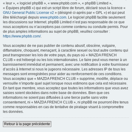
« leur », « logiciel phpBB », « www.phpbb.com », « phpBB Limited »,
« Équipes phpBB ») qui est un script libre de forum, déclaré sous la licence «
GNU General Public License v2
» (désigné ci-après par « GPL ») et qui peut
être téléchargé depuis
www.phpbb.com
. Le logiciel phpBB facilite seulement
les discussions sur Internet. phpBB Limited n’est pas responsable de ce que
nous acceptons ou n’acceptons pas comme contenu ou conduite permis. Pour
de plus amples informations au sujet de phpBB, veuillez consulter :
https://www.phpbb.com/
.
Vous acceptez de ne pas publier de contenu abusif, obscène, vulgaire,
diffamatoire, choquant, menaçant, à caractère sexuel ou tout autre contenu qui
peut transgresser les lois de votre pays, du pays où « MAZDA FRENCH
CLUB » est hébergé ou les lois internationales. Le faire peut vous mener à un
bannissement immédiat et permanent, avec une notification à votre fournisseur
d’accès à Internet si nous le jugeons nécessaire. Les adresses IP de tous les
messages sont enregistrées pour aider au renforcement de ces conditions.
Vous acceptez que « MAZDA FRENCH CLUB » supprime, modifie, déplace ou
verrouille n’importe quel sujet lorsque nous estimons que cela est nécessaire.
En tant que membre, vous acceptez que toutes les informations que vous avez
saisies soient stockées dans notre base de données. Bien que ces
informations ne soient pas diffusées à une tierce partie sans votre
consentement, ni « MAZDA FRENCH CLUB », ni phpBB ne pourront être tenus
comme responsables en cas de tentative de piratage visant à compromettre
les données.
Retour à la page précédente