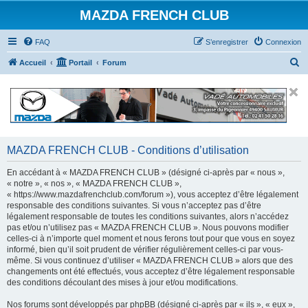
MAZDA FRENCH CLUB
FAQ
S’enregistrer
Connexion
R
Accueil
Portail
Forum
e
c
h
e
r
MAZDA FRENCH CLUB - Conditions d’utilisation
c
En accédant à « MAZDA FRENCH CLUB » (désigné ci-après par « nous »,
h
« notre », « nos », « MAZDA FRENCH CLUB »,
« https://www.mazdafrenchclub.com/forum »), vous acceptez d’être légalement
e
responsable des conditions suivantes. Si vous n’acceptez pas d’être
r
légalement responsable de toutes les conditions suivantes, alors n’accédez
pas et/ou n’utilisez pas « MAZDA FRENCH CLUB ». Nous pouvons modifier
celles-ci à n’importe quel moment et nous ferons tout pour que vous en soyez
informé, bien qu’il soit prudent de vérifier régulièrement celles-ci par vous-
même. Si vous continuez d’utiliser « MAZDA FRENCH CLUB » alors que des
changements ont été effectués, vous acceptez d’être légalement responsable
des conditions découlant des mises à jour et/ou modifications.
Nos forums sont développés par phpBB (désigné ci-après par « ils », « eux »,