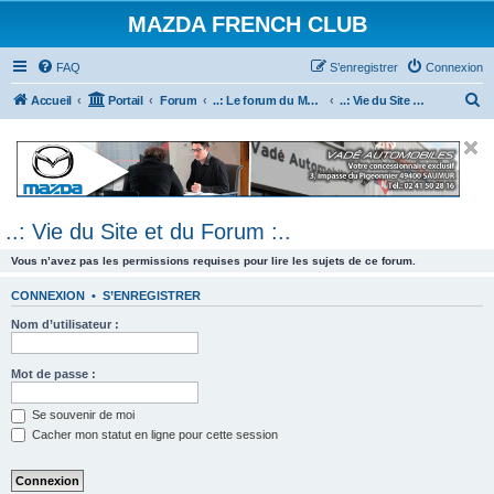
MAZDA FRENCH CLUB
FAQ
S’enregistrer
Connexion
R
Accueil
Portail
Forum
..: Le forum du Mazda French Club :..
..: Vie du Site et du Forum :..
e
c
h
e
..: Vie du Site et du Forum :..
r
c
Vous n’avez pas les permissions requises pour lire les sujets de ce forum.
h
CONNEXION
•
S’ENREGISTRER
e
Nom d’utilisateur :
r
Mot de passe :
Se souvenir de moi
Cacher mon statut en ligne pour cette session