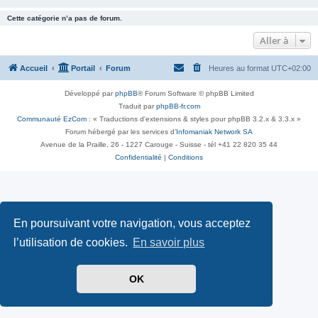
Cette catégorie n’a pas de forum.
Aller à
Accueil
Portail
Forum
Heures au format
UTC+02:00
Développé par
phpBB
® Forum Software © phpBB Limited
Traduit par
phpBB-fr.com
Communauté EzCom
: « Traductions d'extensions & styles pour phpBB 3.2.x & 3.3.x »
Forum hébergé par les services d’
Infomaniak Network SA
Avenue de la Praille, 26 - 1227 Carouge - Suisse - tél +41 22 820 35 44
Confidentialité
|
Conditions
En poursuivant votre navigation, vous acceptez
l’utilisation de cookies.
En savoir plus
OK