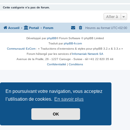
Cette catégorie n’a pas de forum.
Aller à
Accueil
Portail
Forum
Heures au format
UTC+02:00
Développé par
phpBB
® Forum Software © phpBB Limited
Traduit par
phpBB-fr.com
Communauté EzCom
: « Traductions d'extensions & styles pour phpBB 3.2.x & 3.3.x »
Forum hébergé par les services d’
Infomaniak Network SA
Avenue de la Praille, 26 - 1227 Carouge - Suisse - tél +41 22 820 35 44
Confidentialité
|
Conditions
En poursuivant votre navigation, vous acceptez
l’utilisation de cookies.
En savoir plus
OK