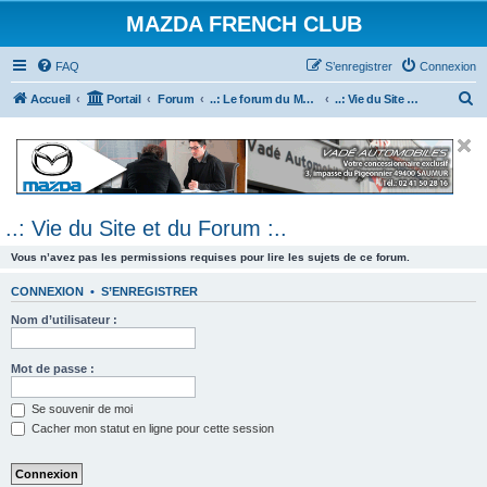
MAZDA FRENCH CLUB
FAQ
S’enregistrer
Connexion
R
Accueil
Portail
Forum
..: Le forum du Mazda French Club :..
..: Vie du Site et du Forum :..
e
c
h
e
..: Vie du Site et du Forum :..
r
c
Vous n’avez pas les permissions requises pour lire les sujets de ce forum.
h
CONNEXION
•
S’ENREGISTRER
e
Nom d’utilisateur :
r
Mot de passe :
Se souvenir de moi
Cacher mon statut en ligne pour cette session