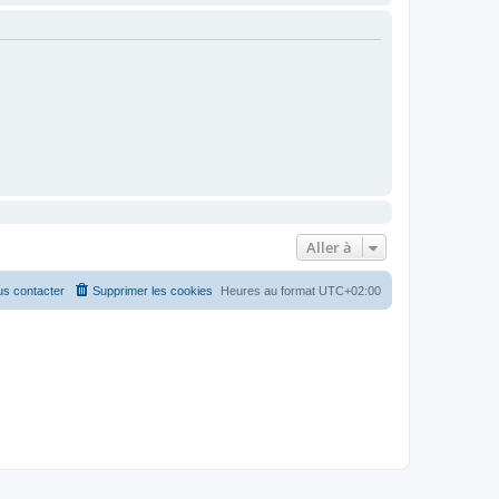
Aller à
s contacter
Supprimer les cookies
Heures au format
UTC+02:00