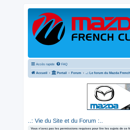
Accès rapide
FAQ
Accueil
Portail
Forum
..: Le forum du Mazda French
..: Vie du Site et du Forum :..
Vous n’avez pas les permissions requises pour lire les sujets de ce 