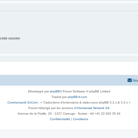
cette session
Nou
Développé par
phpBB
® Forum Software © phpBB Limited
Traduit par
phpBB-fr.com
Communauté EzCom
: « Traductions d'extensions & styles pour phpBB 3.2.x & 3.3.x »
Forum hébergé par les services d’
Infomaniak Network SA
Avenue de la Praille, 26 - 1227 Carouge - Suisse - tél +41 22 820 35 44
Confidentialité
|
Conditions