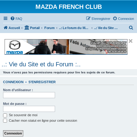
MAZDA FRENCH CLUB
FAQ
S’enregistrer
Connexion
R
Accueil
Portail
Forum
..: Le forum du Mazda French Club :..
..: Vie du Site et du Forum :..
e
c
h
e
..: Vie du Site et du Forum :..
r
c
Vous n’avez pas les permissions requises pour lire les sujets de ce forum.
h
CONNEXION
•
S’ENREGISTRER
e
Nom d’utilisateur :
r
Mot de passe :
Se souvenir de moi
Cacher mon statut en ligne pour cette session