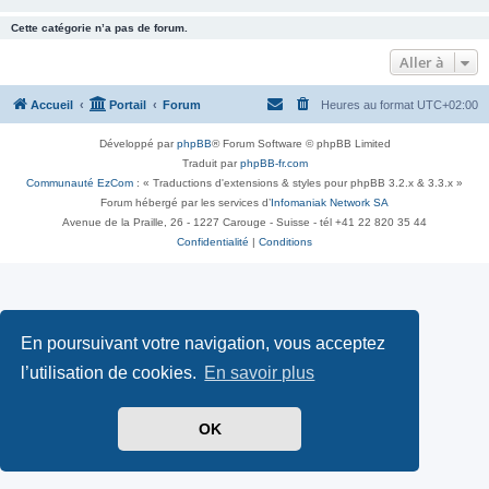
Cette catégorie n’a pas de forum.
Aller à
Accueil
Portail
Forum
Heures au format
UTC+02:00
Développé par
phpBB
® Forum Software © phpBB Limited
Traduit par
phpBB-fr.com
Communauté EzCom
: « Traductions d'extensions & styles pour phpBB 3.2.x & 3.3.x »
Forum hébergé par les services d’
Infomaniak Network SA
Avenue de la Praille, 26 - 1227 Carouge - Suisse - tél +41 22 820 35 44
Confidentialité
|
Conditions
En poursuivant votre navigation, vous acceptez
l’utilisation de cookies.
En savoir plus
OK