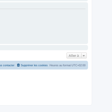
Aller à
s contacter
Supprimer les cookies
Heures au format
UTC+02:00