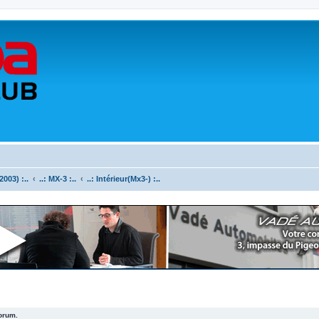
003) :..
..: MX-3 :..
..: Intérieur(Mx3-) :..
forum.