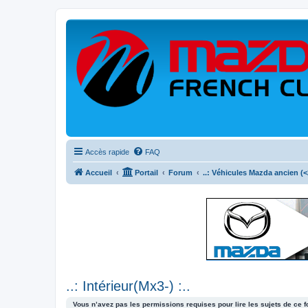
Accès rapide
FAQ
Accueil
Portail
Forum
..: Véhicules Mazda ancien (<2
..: Intérieur(Mx3-) :..
Vous n’avez pas les permissions requises pour lire les sujets de ce 