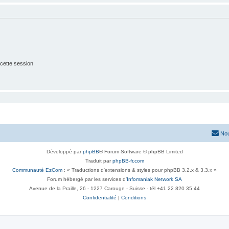
cette session
Nou
Développé par
phpBB
® Forum Software © phpBB Limited
Traduit par
phpBB-fr.com
Communauté EzCom
: « Traductions d'extensions & styles pour phpBB 3.2.x & 3.3.x »
Forum hébergé par les services d’
Infomaniak Network SA
Avenue de la Praille, 26 - 1227 Carouge - Suisse - tél +41 22 820 35 44
Confidentialité
|
Conditions