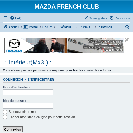
MAZDA FRENCH CLUB
FAQ
S’enregistrer
Connexion
R
Accueil
Portail
Forum
..: Véhicules Mazda ancien (<2003) :..
..: MX-3 :..
..: Intérieur(Mx3-) :..
e
c
h
e
..: Intérieur(Mx3-) :..
r
c
Vous n’avez pas les permissions requises pour lire les sujets de ce forum.
h
CONNEXION
•
S’ENREGISTRER
e
Nom d’utilisateur :
r
Mot de passe :
Se souvenir de moi
Cacher mon statut en ligne pour cette session