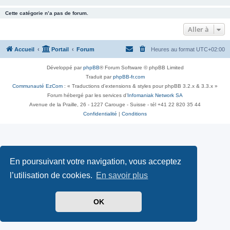
Cette catégorie n’a pas de forum.
Aller à
Accueil
Portail
Forum
Heures au format
UTC+02:00
Développé par
phpBB
® Forum Software © phpBB Limited
Traduit par
phpBB-fr.com
Communauté EzCom
: « Traductions d'extensions & styles pour phpBB 3.2.x & 3.3.x »
Forum hébergé par les services d’
Infomaniak Network SA
Avenue de la Praille, 26 - 1227 Carouge - Suisse - tél +41 22 820 35 44
Confidentialité
|
Conditions
En poursuivant votre navigation, vous acceptez
l’utilisation de cookies.
En savoir plus
OK