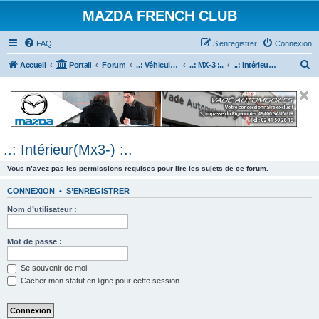
MAZDA FRENCH CLUB
FAQ
S’enregistrer
Connexion
R
Accueil
Portail
Forum
..: Véhicules Mazda ancien (<2003) :..
..: MX-3 :..
..: Intérieur(Mx3-) :..
e
c
h
e
..: Intérieur(Mx3-) :..
r
c
Vous n’avez pas les permissions requises pour lire les sujets de ce forum.
h
CONNEXION
•
S’ENREGISTRER
e
Nom d’utilisateur :
r
Mot de passe :
Se souvenir de moi
Cacher mon statut en ligne pour cette session