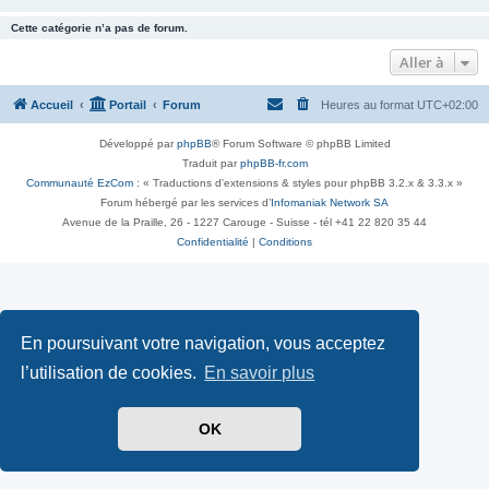
Cette catégorie n’a pas de forum.
Aller à
Accueil
Portail
Forum
Heures au format
UTC+02:00
Développé par
phpBB
® Forum Software © phpBB Limited
Traduit par
phpBB-fr.com
Communauté EzCom
: « Traductions d'extensions & styles pour phpBB 3.2.x & 3.3.x »
Forum hébergé par les services d’
Infomaniak Network SA
Avenue de la Praille, 26 - 1227 Carouge - Suisse - tél +41 22 820 35 44
Confidentialité
|
Conditions
En poursuivant votre navigation, vous acceptez
l’utilisation de cookies.
En savoir plus
OK