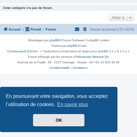
Cette catégorie n’a pas de forum.
Aller à
Accueil
Portail
Forum
Heures au format
UTC+02:00
Développé par
phpBB
® Forum Software © phpBB Limited
Traduit par
phpBB-fr.com
Communauté EzCom
: « Traductions d'extensions & styles pour phpBB 3.2.x & 3.3.x »
Forum hébergé par les services d’
Infomaniak Network SA
Avenue de la Praille, 26 - 1227 Carouge - Suisse - tél +41 22 820 35 44
Confidentialité
|
Conditions
En poursuivant votre navigation, vous acceptez
l’utilisation de cookies.
En savoir plus
OK