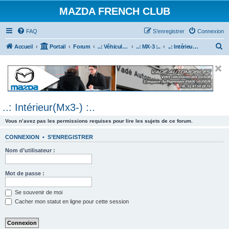
MAZDA FRENCH CLUB
FAQ
S’enregistrer
Connexion
R
Accueil
Portail
Forum
..: Véhicules Mazda ancien (<2003) :..
..: MX-3 :..
..: Intérieur(Mx3-) :..
e
c
h
e
..: Intérieur(Mx3-) :..
r
c
Vous n’avez pas les permissions requises pour lire les sujets de ce forum.
h
CONNEXION
•
S’ENREGISTRER
e
Nom d’utilisateur :
r
Mot de passe :
Se souvenir de moi
Cacher mon statut en ligne pour cette session