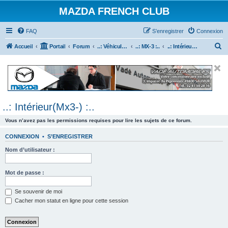
MAZDA FRENCH CLUB
FAQ
S’enregistrer
Connexion
R
Accueil
Portail
Forum
..: Véhicules Mazda ancien (<2003) :..
..: MX-3 :..
..: Intérieur(Mx3-) :..
e
c
h
e
..: Intérieur(Mx3-) :..
r
c
Vous n’avez pas les permissions requises pour lire les sujets de ce forum.
h
CONNEXION
•
S’ENREGISTRER
e
Nom d’utilisateur :
r
Mot de passe :
Se souvenir de moi
Cacher mon statut en ligne pour cette session