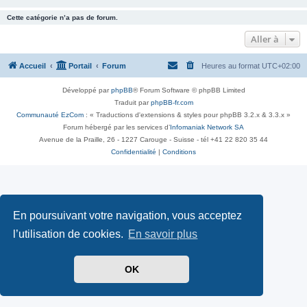
Cette catégorie n’a pas de forum.
Aller à
Accueil
Portail
Forum
Heures au format
UTC+02:00
Développé par
phpBB
® Forum Software © phpBB Limited
Traduit par
phpBB-fr.com
Communauté EzCom
: « Traductions d'extensions & styles pour phpBB 3.2.x & 3.3.x »
Forum hébergé par les services d’
Infomaniak Network SA
Avenue de la Praille, 26 - 1227 Carouge - Suisse - tél +41 22 820 35 44
Confidentialité
|
Conditions
En poursuivant votre navigation, vous acceptez
l’utilisation de cookies.
En savoir plus
OK