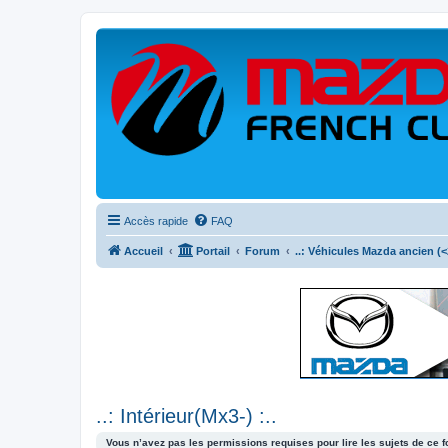
Accès rapide
FAQ
Accueil
Portail
Forum
..: Véhicules Mazda ancien (<2
..: Intérieur(Mx3-) :..
Vous n’avez pas les permissions requises pour lire les sujets de ce 