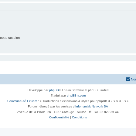
cette session
Nou
Développé par
phpBB
® Forum Software © phpBB Limited
Traduit par
phpBB-fr.com
Communauté EzCom
: « Traductions d'extensions & styles pour phpBB 3.2.x & 3.3.x »
Forum hébergé par les services d’
Infomaniak Network SA
Avenue de la Praille, 26 - 1227 Carouge - Suisse - tél +41 22 820 35 44
Confidentialité
|
Conditions