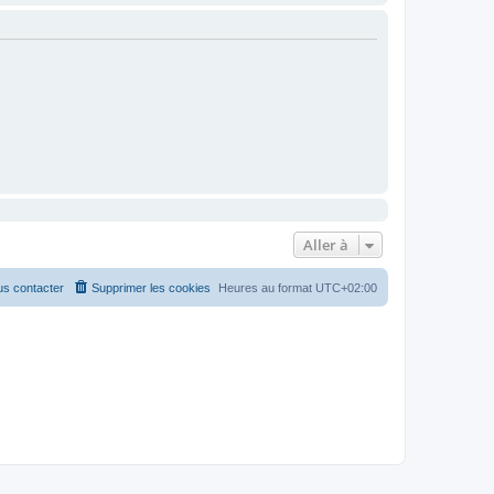
Aller à
s contacter
Supprimer les cookies
Heures au format
UTC+02:00