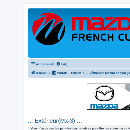
Accès rapide
FAQ
Accueil
Portail
Forum
..: Véhicules Mazda ancien (<2
..: Extérieur(Mx-3) :..
Vous n’avez pas les permissions requises pour lire les sujets de ce 