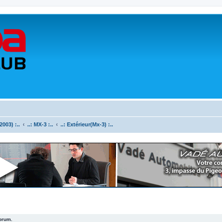
003) :..
..: MX-3 :..
..: Extérieur(Mx-3) :..
forum.