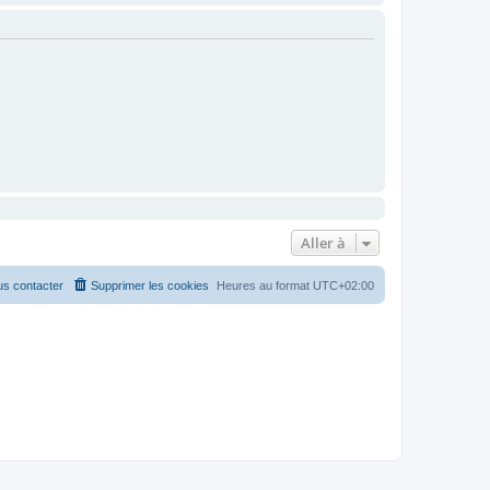
Aller à
s contacter
Supprimer les cookies
Heures au format
UTC+02:00