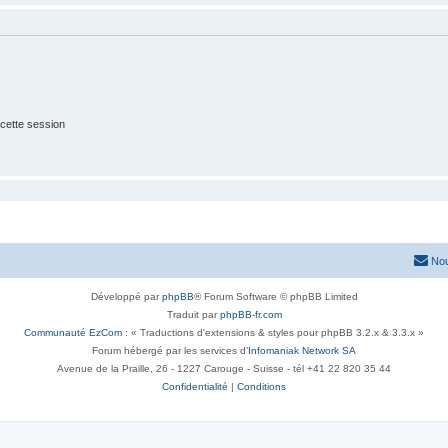
cette session
Nou
Développé par
phpBB
® Forum Software © phpBB Limited
Traduit par
phpBB-fr.com
Communauté EzCom
: « Traductions d'extensions & styles pour phpBB 3.2.x & 3.3.x »
Forum hébergé par les services d’
Infomaniak Network SA
Avenue de la Praille, 26 - 1227 Carouge - Suisse - tél +41 22 820 35 44
Confidentialité
|
Conditions