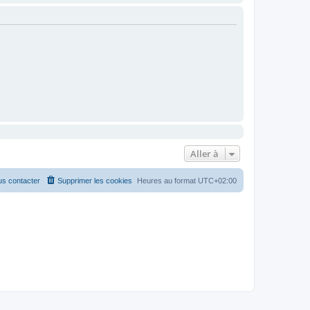
Aller à
s contacter
Supprimer les cookies
Heures au format
UTC+02:00