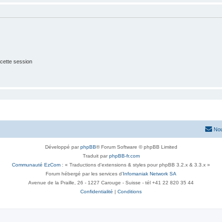
cette session
Nou
Développé par
phpBB
® Forum Software © phpBB Limited
Traduit par
phpBB-fr.com
Communauté EzCom
: « Traductions d'extensions & styles pour phpBB 3.2.x & 3.3.x »
Forum hébergé par les services d’
Infomaniak Network SA
Avenue de la Praille, 26 - 1227 Carouge - Suisse - tél +41 22 820 35 44
Confidentialité
|
Conditions