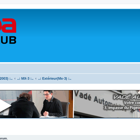
003) :..
..: MX-3 :..
..: Extérieur(Mx-3) :..
forum.