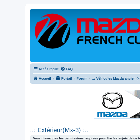
Accès rapide
FAQ
Accueil
Portail
Forum
..: Véhicules Mazda ancien (<2
..: Extérieur(Mx-3) :..
Vous n’avez pas les permissions requises pour lire les sujets de ce 