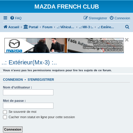
MAZDA FRENCH CLUB
FAQ
S’enregistrer
Connexion
R
Accueil
Portail
Forum
..: Véhicules Mazda ancien (<2003) :..
..: MX-3 :..
..: Extérieur(Mx-3) :..
e
c
h
e
..: Extérieur(Mx-3) :..
r
c
Vous n’avez pas les permissions requises pour lire les sujets de ce forum.
h
CONNEXION
•
S’ENREGISTRER
e
Nom d’utilisateur :
r
Mot de passe :
Se souvenir de moi
Cacher mon statut en ligne pour cette session