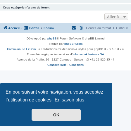
Cette catégorie n’a pas de forum.
Aller à
Accueil
Portail
Forum
Heures au format
UTC+02:00
Développé par
phpBB
® Forum Software © phpBB Limited
Traduit par
phpBB-fr.com
Communauté EzCom
: « Traductions d'extensions & styles pour phpBB 3.2.x & 3.3.x »
Forum hébergé par les services d’
Infomaniak Network SA
Avenue de la Praille, 26 - 1227 Carouge - Suisse - tél +41 22 820 35 44
Confidentialité
|
Conditions
En poursuivant votre navigation, vous acceptez
l’utilisation de cookies.
En savoir plus
OK