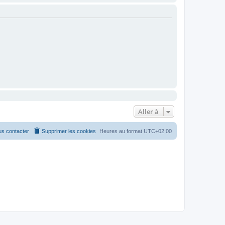
Aller à
s contacter
Supprimer les cookies
Heures au format
UTC+02:00