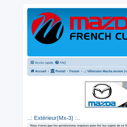
Accès rapide
FAQ
Accueil
Portail
Forum
..: Véhicules Mazda ancien (<2
..: Extérieur(Mx-3) :..
Vous n’avez pas les permissions requises pour lire les sujets de ce 