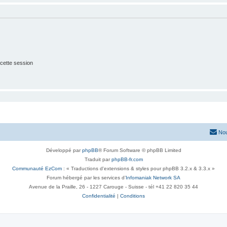
cette session
Nou
Développé par
phpBB
® Forum Software © phpBB Limited
Traduit par
phpBB-fr.com
Communauté EzCom
: « Traductions d'extensions & styles pour phpBB 3.2.x & 3.3.x »
Forum hébergé par les services d’
Infomaniak Network SA
Avenue de la Praille, 26 - 1227 Carouge - Suisse - tél +41 22 820 35 44
Confidentialité
|
Conditions