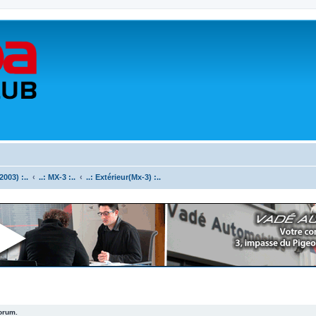
003) :..
..: MX-3 :..
..: Extérieur(Mx-3) :..
forum.