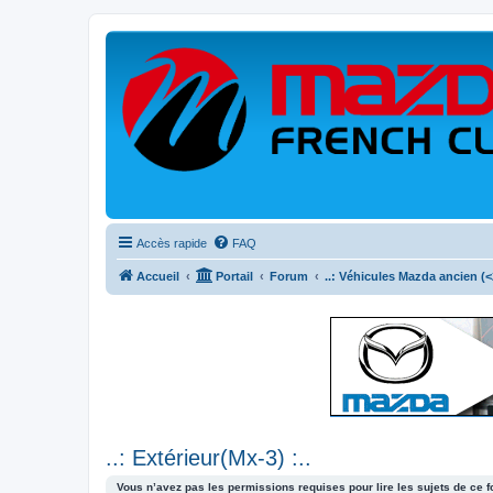
Accès rapide
FAQ
Accueil
Portail
Forum
..: Véhicules Mazda ancien (<2
..: Extérieur(Mx-3) :..
Vous n’avez pas les permissions requises pour lire les sujets de ce 