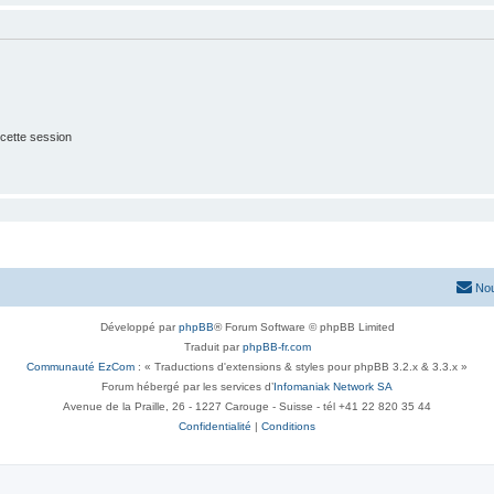
cette session
Nou
Développé par
phpBB
® Forum Software © phpBB Limited
Traduit par
phpBB-fr.com
Communauté EzCom
: « Traductions d'extensions & styles pour phpBB 3.2.x & 3.3.x »
Forum hébergé par les services d’
Infomaniak Network SA
Avenue de la Praille, 26 - 1227 Carouge - Suisse - tél +41 22 820 35 44
Confidentialité
|
Conditions