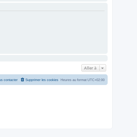
Aller à
s contacter
Supprimer les cookies
Heures au format
UTC+02:00