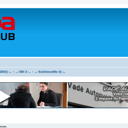
003) :..
..: MX-3 :..
..: Extérieur(Mx-3) :..
forum.