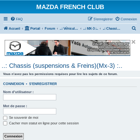
MAZDA FRENCH CLUB
FAQ
S’enregistrer
Connexion
R
Accueil
Portail
Forum
..: Véhicules Mazda ancien (<2003) :..
..: MX-3 :..
..: Chassis (suspensions & Freins)(Mx-3) :..
e
c
h
e
..: Chassis (suspensions & Freins)(Mx-3) :..
r
c
Vous n’avez pas les permissions requises pour lire les sujets de ce forum.
h
CONNEXION
•
S’ENREGISTRER
e
Nom d’utilisateur :
r
Mot de passe :
Se souvenir de moi
Cacher mon statut en ligne pour cette session