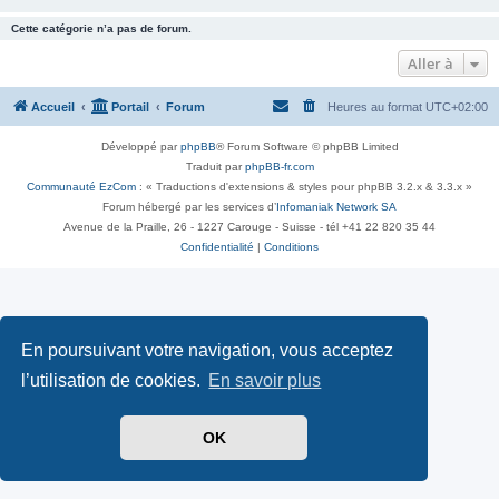
Cette catégorie n’a pas de forum.
Aller à
Accueil
Portail
Forum
Heures au format
UTC+02:00
Développé par
phpBB
® Forum Software © phpBB Limited
Traduit par
phpBB-fr.com
Communauté EzCom
: « Traductions d'extensions & styles pour phpBB 3.2.x & 3.3.x »
Forum hébergé par les services d’
Infomaniak Network SA
Avenue de la Praille, 26 - 1227 Carouge - Suisse - tél +41 22 820 35 44
Confidentialité
|
Conditions
En poursuivant votre navigation, vous acceptez
l’utilisation de cookies.
En savoir plus
OK