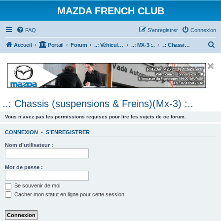
MAZDA FRENCH CLUB
FAQ
S’enregistrer
Connexion
R
Accueil
Portail
Forum
..: Véhicules Mazda ancien (<2003) :..
..: MX-3 :..
..: Chassis (suspensions & Freins)(Mx-3) :..
e
c
h
e
..: Chassis (suspensions & Freins)(Mx-3) :..
r
c
Vous n’avez pas les permissions requises pour lire les sujets de ce forum.
h
CONNEXION
•
S’ENREGISTRER
e
Nom d’utilisateur :
r
Mot de passe :
Se souvenir de moi
Cacher mon statut en ligne pour cette session