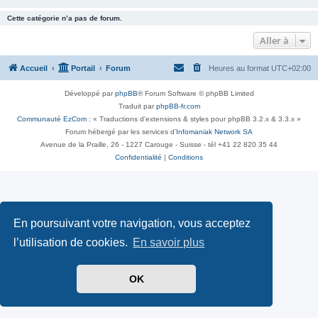
Cette catégorie n’a pas de forum.
Aller à
Accueil
Portail
Forum
Heures au format
UTC+02:00
Développé par
phpBB
® Forum Software © phpBB Limited
Traduit par
phpBB-fr.com
Communauté EzCom
: « Traductions d'extensions & styles pour phpBB 3.2.x & 3.3.x »
Forum hébergé par les services d’
Infomaniak Network SA
Avenue de la Praille, 26 - 1227 Carouge - Suisse - tél +41 22 820 35 44
Confidentialité
|
Conditions
En poursuivant votre navigation, vous acceptez
l’utilisation de cookies.
En savoir plus
OK