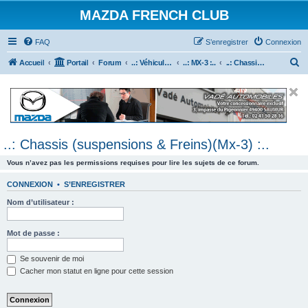
MAZDA FRENCH CLUB
FAQ
S’enregistrer
Connexion
R
Accueil
Portail
Forum
..: Véhicules Mazda ancien (<2003) :..
..: MX-3 :..
..: Chassis (suspensions & Freins)(Mx-3) :..
e
c
h
e
..: Chassis (suspensions & Freins)(Mx-3) :..
r
c
Vous n’avez pas les permissions requises pour lire les sujets de ce forum.
h
CONNEXION
•
S’ENREGISTRER
e
Nom d’utilisateur :
r
Mot de passe :
Se souvenir de moi
Cacher mon statut en ligne pour cette session