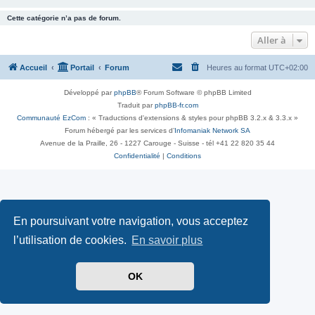
Cette catégorie n’a pas de forum.
Aller à
Accueil
Portail
Forum
Heures au format
UTC+02:00
Développé par
phpBB
® Forum Software © phpBB Limited
Traduit par
phpBB-fr.com
Communauté EzCom
: « Traductions d'extensions & styles pour phpBB 3.2.x & 3.3.x »
Forum hébergé par les services d’
Infomaniak Network SA
Avenue de la Praille, 26 - 1227 Carouge - Suisse - tél +41 22 820 35 44
Confidentialité
|
Conditions
En poursuivant votre navigation, vous acceptez
l’utilisation de cookies.
En savoir plus
OK