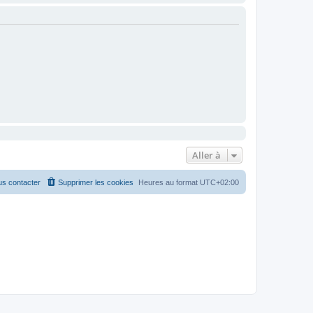
Aller à
s contacter
Supprimer les cookies
Heures au format
UTC+02:00