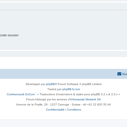
cette session
Nou
Développé par
phpBB
® Forum Software © phpBB Limited
Traduit par
phpBB-fr.com
Communauté EzCom
: « Traductions d'extensions & styles pour phpBB 3.2.x & 3.3.x »
Forum hébergé par les services d’
Infomaniak Network SA
Avenue de la Praille, 26 - 1227 Carouge - Suisse - tél +41 22 820 35 44
Confidentialité
|
Conditions