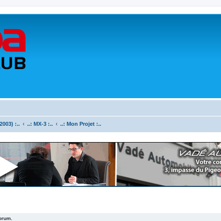
003) :..
..: MX-3 :..
..: Mon Projet :..
forum.