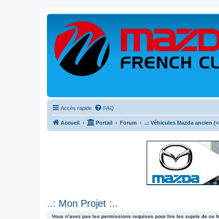
Accès rapide
FAQ
Accueil
Portail
Forum
..: Véhicules Mazda ancien (<2
..: Mon Projet :..
Vous n’avez pas les permissions requises pour lire les sujets de ce 