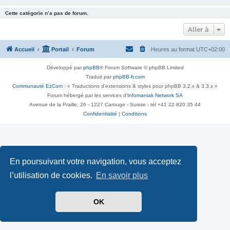
Cette catégorie n’a pas de forum.
Aller à
Accueil
Portail
Forum
Heures au format
UTC+02:00
Développé par
phpBB
® Forum Software © phpBB Limited
Traduit par
phpBB-fr.com
Communauté EzCom
: « Traductions d'extensions & styles pour phpBB 3.2.x & 3.3.x »
Forum hébergé par les services d’
Infomaniak Network SA
Avenue de la Praille, 26 - 1227 Carouge - Suisse - tél +41 22 820 35 44
Confidentialité
|
Conditions
En poursuivant votre navigation, vous acceptez
l’utilisation de cookies.
En savoir plus
OK