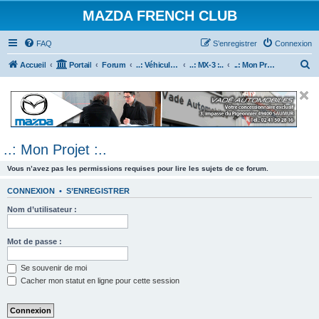
MAZDA FRENCH CLUB
FAQ
S’enregistrer
Connexion
R
Accueil
Portail
Forum
..: Véhicules Mazda ancien (<2003) :..
..: MX-3 :..
..: Mon Projet :..
e
c
h
e
..: Mon Projet :..
r
c
Vous n’avez pas les permissions requises pour lire les sujets de ce forum.
h
CONNEXION
•
S’ENREGISTRER
e
Nom d’utilisateur :
r
Mot de passe :
Se souvenir de moi
Cacher mon statut en ligne pour cette session