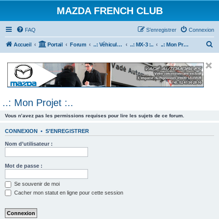
MAZDA FRENCH CLUB
FAQ
S’enregistrer
Connexion
R
Accueil
Portail
Forum
..: Véhicules Mazda ancien (<2003) :..
..: MX-3 :..
..: Mon Projet :..
e
c
h
e
..: Mon Projet :..
r
c
Vous n’avez pas les permissions requises pour lire les sujets de ce forum.
h
CONNEXION
•
S’ENREGISTRER
e
Nom d’utilisateur :
r
Mot de passe :
Se souvenir de moi
Cacher mon statut en ligne pour cette session