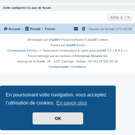
Cette catégorie n’a pas de forum.
Aller à
Accueil
Portail
Forum
Heures au format
UTC+02:00
Développé par
phpBB
® Forum Software © phpBB Limited
Traduit par
phpBB-fr.com
Communauté EzCom
: « Traductions d'extensions & styles pour phpBB 3.2.x & 3.3.x »
Forum hébergé par les services d’
Infomaniak Network SA
Avenue de la Praille, 26 - 1227 Carouge - Suisse - tél +41 22 820 35 44
Confidentialité
|
Conditions
En poursuivant votre navigation, vous acceptez
l’utilisation de cookies.
En savoir plus
OK