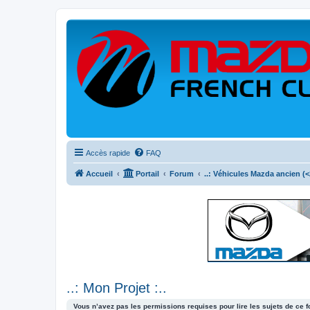
Accès rapide
FAQ
Accueil
Portail
Forum
..: Véhicules Mazda ancien (<2
..: Mon Projet :..
Vous n’avez pas les permissions requises pour lire les sujets de ce 