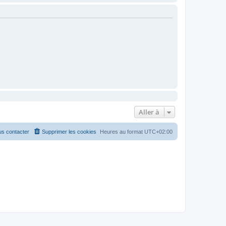
Aller à
s contacter
Supprimer les cookies
Heures au format
UTC+02:00