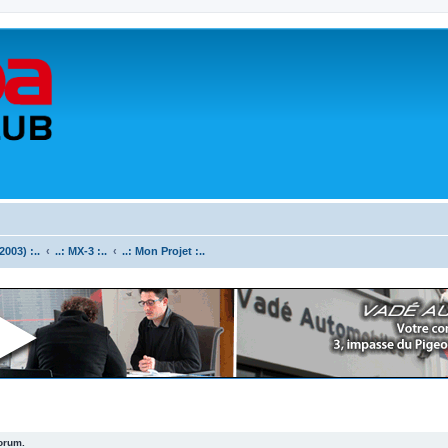
003) :..
..: MX-3 :..
..: Mon Projet :..
forum.