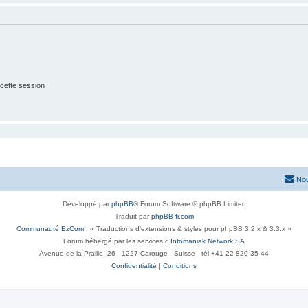
cette session
Nou
Développé par
phpBB
® Forum Software © phpBB Limited
Traduit par
phpBB-fr.com
Communauté EzCom
: « Traductions d'extensions & styles pour phpBB 3.2.x & 3.3.x »
Forum hébergé par les services d’
Infomaniak Network SA
Avenue de la Praille, 26 - 1227 Carouge - Suisse - tél +41 22 820 35 44
Confidentialité
|
Conditions