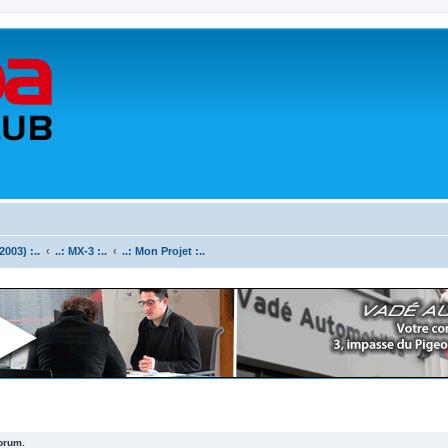
003) :..
..: MX-3 :..
..: Mon Projet :..
forum.