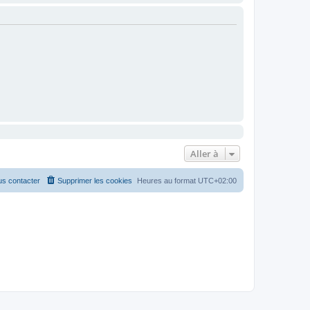
Aller à
s contacter
Supprimer les cookies
Heures au format
UTC+02:00