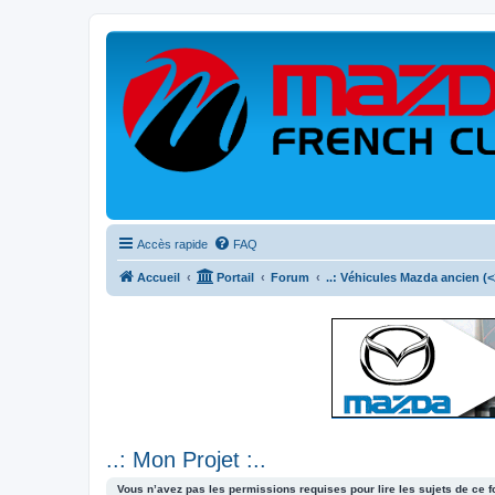
Accès rapide
FAQ
Accueil
Portail
Forum
..: Véhicules Mazda ancien (<2
..: Mon Projet :..
Vous n’avez pas les permissions requises pour lire les sujets de ce 