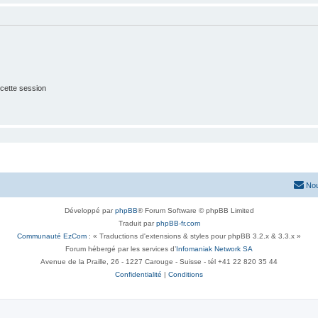
cette session
Nou
Développé par
phpBB
® Forum Software © phpBB Limited
Traduit par
phpBB-fr.com
Communauté EzCom
: « Traductions d'extensions & styles pour phpBB 3.2.x & 3.3.x »
Forum hébergé par les services d’
Infomaniak Network SA
Avenue de la Praille, 26 - 1227 Carouge - Suisse - tél +41 22 820 35 44
Confidentialité
|
Conditions