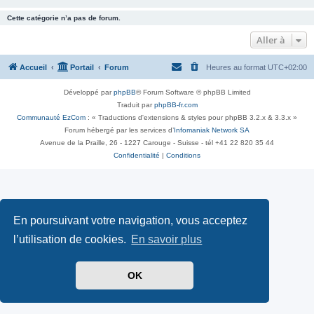
Cette catégorie n’a pas de forum.
Aller à
Accueil
Portail
Forum
Heures au format
UTC+02:00
Développé par
phpBB
® Forum Software © phpBB Limited
Traduit par
phpBB-fr.com
Communauté EzCom
: « Traductions d'extensions & styles pour phpBB 3.2.x & 3.3.x »
Forum hébergé par les services d’
Infomaniak Network SA
Avenue de la Praille, 26 - 1227 Carouge - Suisse - tél +41 22 820 35 44
Confidentialité
|
Conditions
En poursuivant votre navigation, vous acceptez
l’utilisation de cookies.
En savoir plus
OK