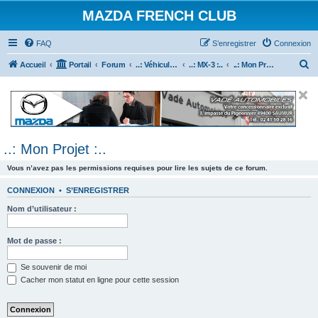
MAZDA FRENCH CLUB
FAQ
S’enregistrer
Connexion
R
Accueil
Portail
Forum
..: Véhicules Mazda ancien (<2003) :..
..: MX-3 :..
..: Mon Projet :..
e
c
h
e
..: Mon Projet :..
r
c
Vous n’avez pas les permissions requises pour lire les sujets de ce forum.
h
CONNEXION
•
S’ENREGISTRER
e
Nom d’utilisateur :
r
Mot de passe :
Se souvenir de moi
Cacher mon statut en ligne pour cette session